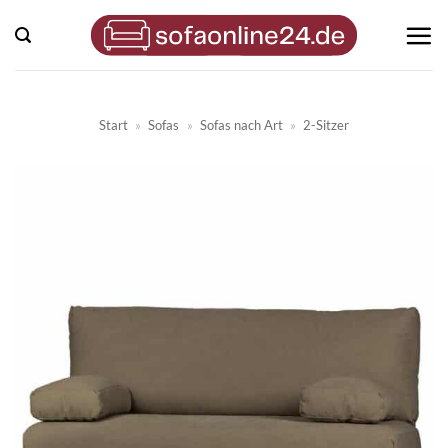
Zum
Inhalt
springen
Start
»
Sofas
»
Sofas nach Art
»
2-Sitzer