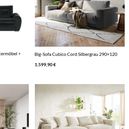
stermöbel >
Big-Sofa Cubico Cord Silbergrau 290×120
1.599,90
€