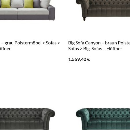
a – grau Polstermöbel > Sofas >
Big Sofa Canyon – braun Polst
öffner
Sofas > Big-Sofas – Höffner
1.559,40
€