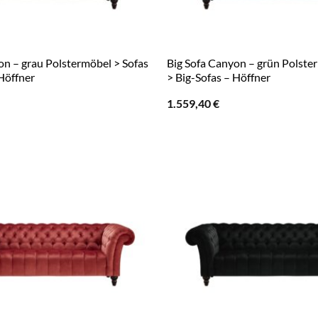
on – grau Polstermöbel > Sofas
Big Sofa Canyon – grün Polste
 Höffner
> Big-Sofas – Höffner
1.559,40
€