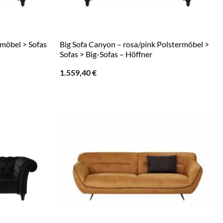
rmöbel > Sofas
Big Sofa Canyon – rosa/pink Polstermöbel >
Sofas > Big-Sofas – Höffner
1.559,40
€