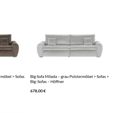
rmöbel > Sofas
Big Sofa Milada – grau Polstermöbel > Sofas >
Big-Sofas – Höffner
678,00
€