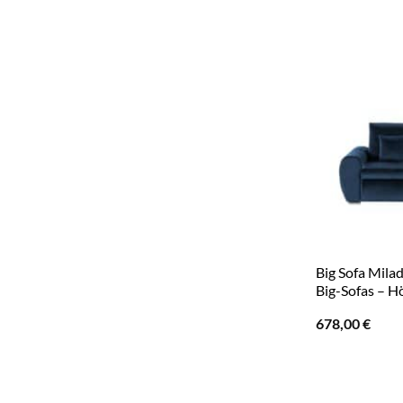
Big Sofa Milad
Big-Sofas – H
678,00
€