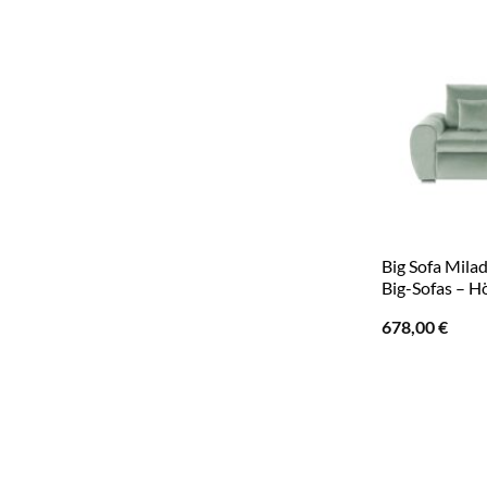
Big Sofa Mila
Big-Sofas – H
678,00
€