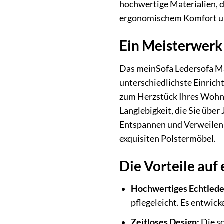
hochwertige Materialien, d
ergonomischem Komfort und 
Ein Meisterwerk
Das meinSofa Ledersofa Mano
unterschiedlichste Einricht
zum Herzstück Ihres Wohnr
Langlebigkeit, die Sie üb
Entspannen und Verweilen 
exquisiten Polstermöbel.
Die Vorteile auf 
Hochwertiges Echtlede
pflegeleicht. Es entwick
Zeitloses Design:
Die sc