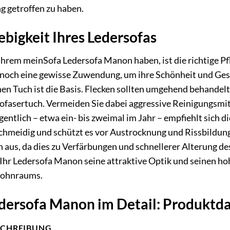
g getroffen zu haben.
ebigkeit Ihres Ledersofas
Ihrem meinSofa Ledersofa Manon haben, ist die richtige Pf
nnoch eine gewisse Zuwendung, um ihre Schönheit und Ge
en Tuch ist die Basis. Flecken sollten umgehend behandelt
ofasertuch. Vermeiden Sie dabei aggressive Reinigungsmit
entlich – etwa ein- bis zweimal im Jahr – empfiehlt sich 
eschmeidig und schützt es vor Austrocknung und Rissbildung
aus, da dies zu Verfärbungen und schnellerer Alterung des
Ihr Ledersofa Manon seine attraktive Optik und seinen ho
Wohnraums.
dersofa Manon im Detail: Produktd
SCHREIBUNG