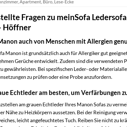
nzimmer, Apartment, Büro, Lese-Ecke
tellte Fragen zu meinSofa Ledersof
– Höffner
Manon auch von Menschen mit Allergien gen
a Manon ist grundsätzlich auch für Allergiker gut geeignet
ehmen Gerüche entwickelt. Zudem sind die verwendeten Po
zu gewährleisten. Bei spezifischen Leder- oder Materialal
setzungen zu prüfen oder eine Probe anzufordern.
raue Echtleder am besten, um Verfärbungen 
tellen am grauen Echtleder Ihres Manon Sofas zu vermeide
r Nähe zu Heizkörpern aussetzen. Bei der Reinigung verw
iches, leicht angefeuchtetes Tuch. Reiben Sie nicht zu krä