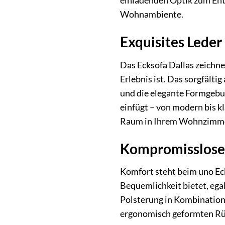
einladenden Optik zum Ent
Wohnambiente.
Exquisites Leder
Das Ecksofa Dallas zeichnet
Erlebnis ist. Das sorgfält
und die elegante Formgebun
einfügt – von modern bis k
Raum in Ihrem Wohnzimme
Kompromissloser
Komfort steht beim uno Ecks
Bequemlichkeit bietet, ega
Polsterung in Kombination 
ergonomisch geformten Rück