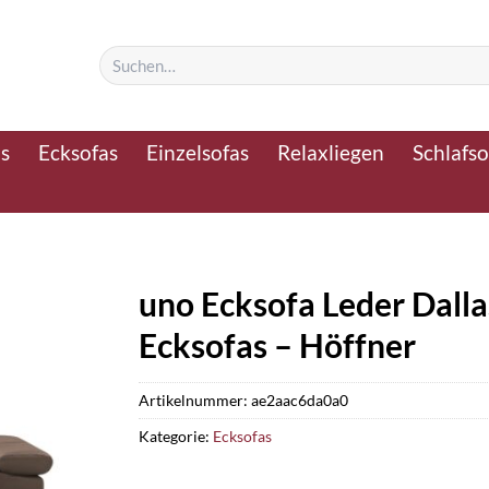
Suchen
nach:
as
Ecksofas
Einzelsofas
Relaxliegen
Schlafso
uno Ecksofa Leder Dalla
Ecksofas – Höffner
Artikelnummer:
ae2aac6da0a0
Kategorie:
Ecksofas