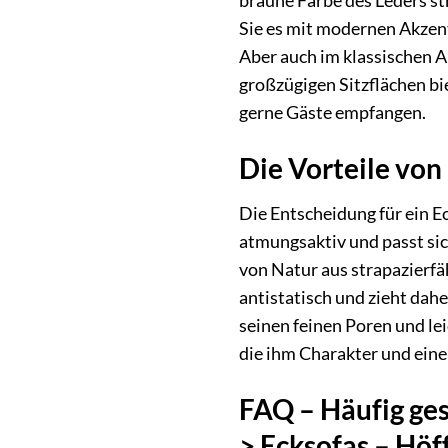
braune Farbe des Leders s
Sie es mit modernen Akzen
Aber auch im klassischen A
großzügigen Sitzflächen bi
gerne Gäste empfangen.
Die Vorteile von
Die Entscheidung für ein E
atmungsaktiv und passt sic
von Natur aus strapazierfä
antistatisch und zieht dahe
seinen feinen Poren und le
die ihm Charakter und eine
FAQ – Häufig ges
> Ecksofas – Höf