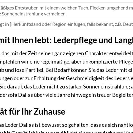
äßiges Entstauben mit einem weichen Tuch. Flecken umgehend mi
e Sonneneinstrahlung vermeiden.
gt in [Herkunftsland oder Region einfügen, falls bekannt, z.B. De
mit Ihnen lebt: Lederpflege und Lang
, das mit der Zeit seinen ganz eigenen Charakter entwickel
empfehlen wir eine regelmäßige, aber unkomplizierte Pfleg
b und lose Partikel. Bei Bedarf können Sie das Leder mit e
ngen oder zur Erhaltung der Geschmeidigkeit des Leders e
Sie darauf, das Leder nicht zu starker Sonneneinstrahlung
Ledersofa Dallas über viele Jahre hinweg ein treuer Beglei
ät für Ihr Zuhause
s Leder Dallas ist bewusst so gehalten, dass es sich naht