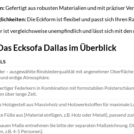
n:
Gefertigt aus robusten Materialien und mit präziser Ver
lichkeiten:
Die Eckform ist flexibel und passt sich Ihren
 ist vergleichsweise unempfindlich und lässt sich mit den r
Das Ecksofa Dallas im Überblick
LS
der – ausgewählte Rindslederqualität mit angenehmer Oberfläche u
und erdige Atmosphäre.
rtiger Federkern in Kombination mit formstabilen Polsterschäume
en über lange Zeit.
s Holzgestell aus Massivholz und Holzwerkstoffen für maximale Lan
e Füße aus [Material einfügen, z.B. Holz oder Metall], passend zum
nauen Maße entnehmen Sie bitte der separaten Maßzeichnung. Die
n, z.B. 4-5 Personen].