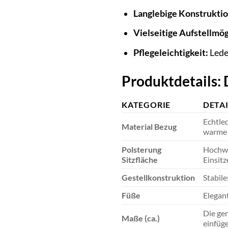
Langlebige Konstruktio
Vielseitige Aufstellmög
Pflegeleichtigkeit:
Leder
Produktdetails: 
KATEGORIE
DETAI
Echtle
Material Bezug
warme 
Polsterung
Hochwe
Sitzfläche
Einsitz
Gestellkonstruktion
Stabile
Füße
Elegant
Die ge
Maße (ca.)
einfüge