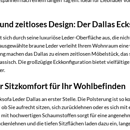
spannen nach einem langen Tag ein. Ideal für Liebhaber v
 und zeitloses Design: Der Dallas Ec
 sich durch seine luxuriöse Leder-Oberfläche aus, die nich
ig ausgewählte braune Leder verleiht Ihrem Wohnraum ein
g machen das Dallas zu einem zeitlosen Möbelstück, das s
lassisch. Die großzügige Eckkonfiguration bietet vielfälti
r.
 Sitzkomfort für Ihr Wohlbefinden
ofa Leder Dallas an erster Stelle. Die Polsterung ist so k
l ob Sie aufrecht sitzen, sich zurücklehnen oder es sich m
mit hochwertigen Schaumstoffen sorgt für eine angenehme 
enlehnen und die tiefen Sitzflächen laden dazu ein, lan