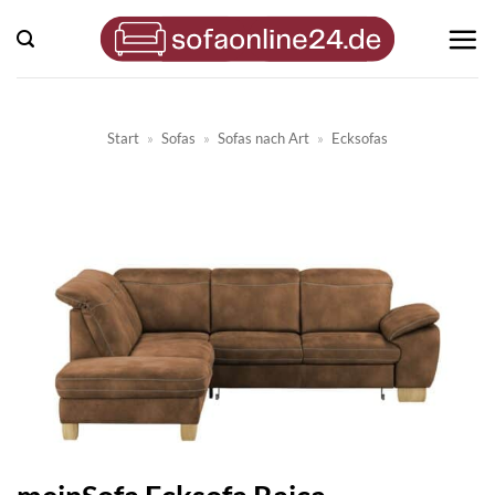
Zum
Inhalt
springen
Start
»
Sofas
»
Sofas nach Art
»
Ecksofas