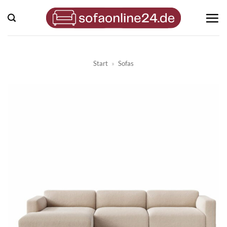
Zum
Inhalt
springen
Start
»
Sofas