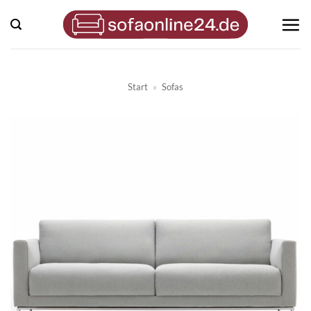
Zum
Inhalt
springen
Start
»
Sofas