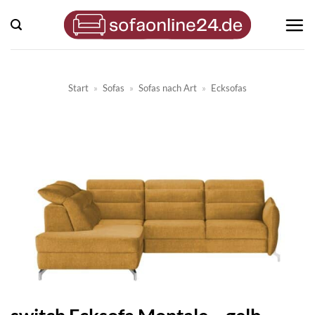
Zum
Inhalt
springen
Start
»
Sofas
»
Sofas nach Art
»
Ecksofas