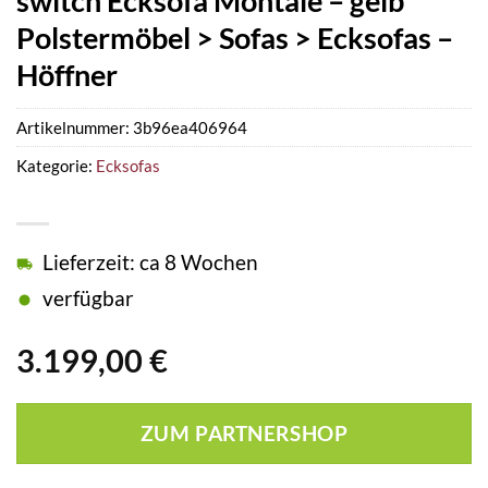
switch Ecksofa Montale – gelb
Polstermöbel > Sofas > Ecksofas –
Höffner
Artikelnummer:
3b96ea406964
Kategorie:
Ecksofas
Lieferzeit: ca 8 Wochen
verfügbar
3.199,00
€
ZUM PARTNERSHOP