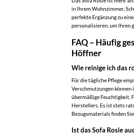
Das Sofa Rosie ist mehr al
in Ihrem Wohnzimmer, Schl
perfekte Ergänzung zu einer
personalisieren, um Ihren 
FAQ – Häufig gest
Höffner
Wie reinige ich das 
Für die tägliche Pflege em
Verschmutzungen können in 
übermäßige Feuchtigkeit. 
Herstellers. Es ist stets r
Bezugsmaterials finden Sie
Ist das Sofa Rosie au