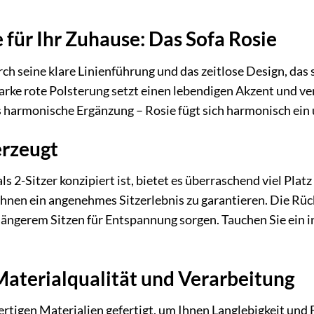
e für Ihr Zuhause: Das Sofa Rosie
ch seine klare Linienführung und das zeitlose Design, das
starke rote Polsterung setzt einen lebendigen Akzent und
ls harmonische Ergänzung – Rosie fügt sich harmonisch ei
erzeugt
s 2-Sitzer konzipiert ist, bietet es überraschend viel Pla
Ihnen ein angenehmes Sitzerlebnis zu garantieren. Die Rüc
längerem Sitzen für Entspannung sorgen. Tauchen Sie ein i
aterialqualität und Verarbeitung
rtigen Materialien gefertigt, um Ihnen Langlebigkeit und