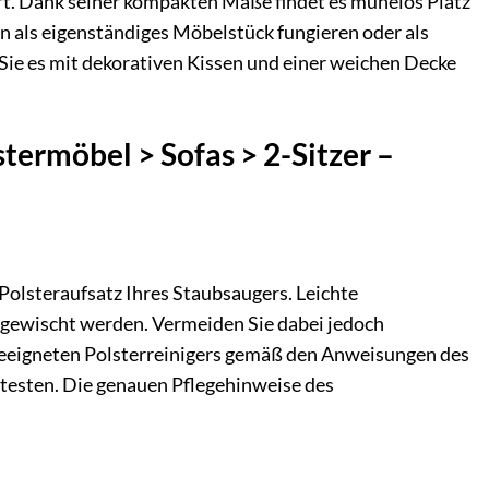
fort. Dank seiner kompakten Maße findet es mühelos Platz
 als eigenständiges Möbelstück fungieren oder als
e Sie es mit dekorativen Kissen und einer weichen Decke
stermöbel > Sofas > 2-Sitzer –
Polsteraufsatz Ihres Staubsaugers. Leichte
bgewischt werden. Vermeiden Sie dabei jedoch
 geeigneten Polsterreinigers gemäß den Anweisungen des
zu testen. Die genauen Pflegehinweise des