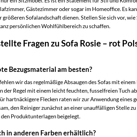
s nur ein Sitzmöbel. Es ist ein Statement für Stil und Kom
afzimmer, Gästezimmer oder sogar im Homeoffice. Es kann
 größeren Sofalandschaft dienen. Stellen Sie sich vor, wi
ganz persönlichen Wohlfühlbereich zu schaffen.
ellte Fragen zu Sofa Rosie – rot Pol
rote Bezugsmaterial am besten?
pfehlen wir das regelmäßige Absaugen des Sofas mit einem 
der Regel mit einem leicht feuchten, fusselfreien Tuch a
Für hartnäckigere Flecken raten wir zur Anwendung eines
atsam, den Reiniger zunächst an einer unauffälligen Stelle 
 den Produktunterlagen beigelegt.
ch in anderen Farben erhältlich?