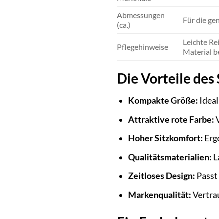
Abmessungen
Für die ge
(ca.)
Leichte Re
Pflegehinweise
Material be
Die Vorteile des 
Kompakte Größe:
Ideal
Attraktive rote Farbe:
V
Hoher Sitzkomfort:
Erg
Qualitätsmaterialien:
L
Zeitloses Design:
Passt 
Markenqualität:
Vertrau