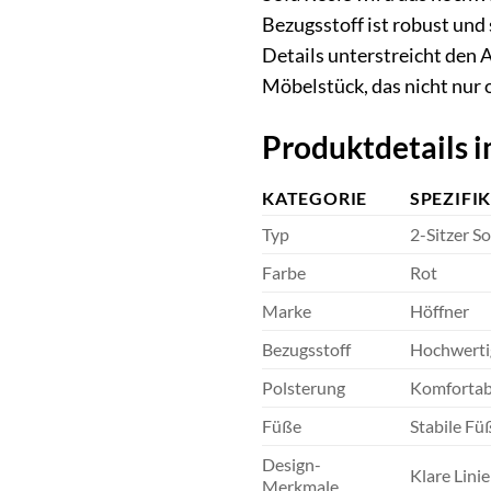
Bezugsstoff ist robust und
Details unterstreicht den 
Möbelstück, das nicht nur 
Produktdetails i
KATEGORIE
SPEZIFI
Typ
2-Sitzer So
Farbe
Rot
Marke
Höffner
Bezugsstoff
Hochwertig
Polsterung
Komfortab
Füße
Stabile Fü
Design-
Klare Lini
Merkmale