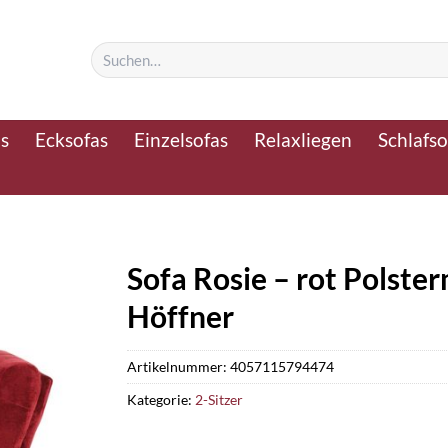
Suchen
nach:
as
Ecksofas
Einzelsofas
Relaxliegen
Schlafso
Sofa Rosie – rot Polster
Höffner
Artikelnummer:
4057115794474
Kategorie:
2-Sitzer