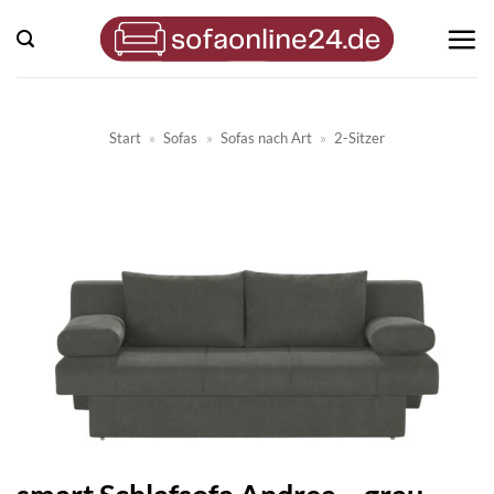
Zum
Inhalt
springen
Start
»
Sofas
»
Sofas nach Art
»
2-Sitzer