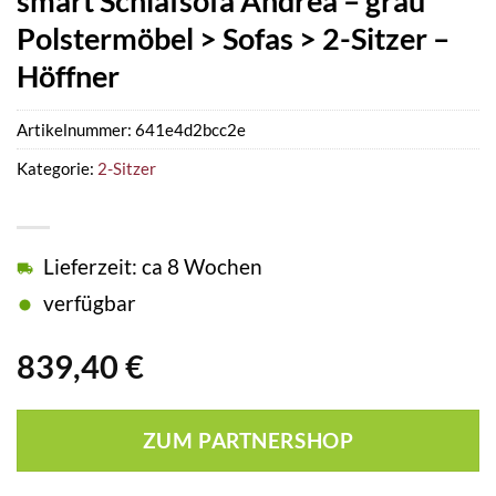
smart Schlafsofa Andrea – grau
Polstermöbel > Sofas > 2-Sitzer –
Höffner
Artikelnummer:
641e4d2bcc2e
Kategorie:
2-Sitzer
Lieferzeit: ca 8 Wochen
verfügbar
839,40
€
ZUM PARTNERSHOP