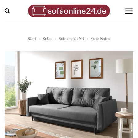
Zum
Inhalt
springen
Start
»
Sofas
»
Sofas nach Art
»
Schlafsofas