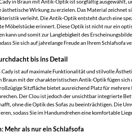
Cady in Braun mit Antik-Optik ist sorgfältig ausgewählt,
 ästhetische Wirkung zu erzielen. Das Material zeichnet si
teristik verleiht. Die Antik-Optik entsteht durch eine sp
te Möbelstücke erinnert. Diese Optik ist nicht nur ein opti
 kann und somit zur Langlebigkeit des Erscheinungsbildes
odass Sie sich auf jahrelange Freude an Ihrem Schlafsofa v
rchdacht bis ins Detail
Cady ist auf maximale Funktionalität und stilvolle Ästhet
Braun mit der charakteristischen Antik-Optik fügen sich n
großzügige Sitzfläche bietet ausreichend Platz für mehrer
rechen. Der Clou ist jedoch der unsichtbar integrierte Bet
afft, ohne die Optik des Sofas zu beeinträchtigen. Die Um
ieren, sodass Sie im Handumdrehen eine komfortable Liege
: Mehr als nur ein Schlafsofa