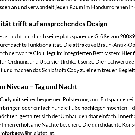
nissen an und verwandelt jeden Raum im Handumdrehen in e
tät trifft auf ansprechendes Design
ugt nicht nur durch seine platzsparende Größe von 200×90 
durchdachte Funktionalität. Die attraktive Braun-Antik-O
h der wahre Clou liegt im integrierten Bettkasten: Hier 
as für Ordnung und Übersichtlichkeit sorgt. Die hochwertig
t und machen das Schlafsofa Cady zu einem treuen Begleit
m Niveau – Tag und Nacht
 Cady mit seiner bequemen Polsterung zum Entspannen ein
bringen oder einfach nur die Füße hochlegen möchten – di
möchten, gestaltet sich der Umbau denkbar einfach. Innerh
ie Ihnen erholsame Nächte beschert. Die durchdachte Konst
mfort gewährleistet ist.