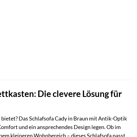
tkasten: Die clevere Lösung für
 bietet? Das Schlafsofa Cady in Braun mit Antik-Optik
t, Komfort und ein ansprechendes Design legen. Ob im
inem kleineren Wohnbereich – dieses Schlafsofa passt