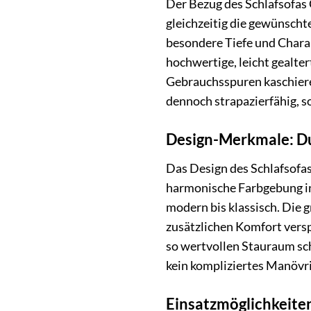
Der Bezug des Schlafsofas 
gleichzeitig die gewünschte
besondere Tiefe und Charak
hochwertige, leicht gealter
Gebrauchsspuren kaschieren
dennoch strapazierfähig, s
Design-Merkmale: Du
Das Design des Schlafsofas 
harmonische Farbgebung in 
modern bis klassisch. Die 
zusätzlichen Komfort versp
so wertvollen Stauraum sch
kein kompliziertes Manövr
Einsatzmöglichkeiten