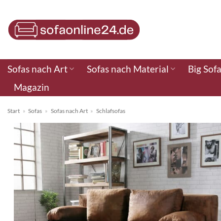
Zum
Inhalt
springen
Sofas nach Art
Sofas nach Material
Big Sof
Magazin
Start
»
Sofas
»
Sofas nach Art
»
Schlafsofas