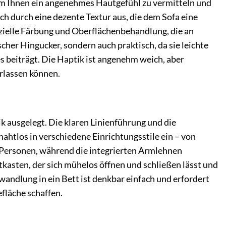
 um Ihnen ein angenehmes Hautgefühl zu vermitteln und
ch durch eine dezente Textur aus, die dem Sofa eine
ezielle Färbung und Oberflächenbehandlung, die an
scher Hingucker, sondern auch praktisch, da sie leichte
 beiträgt. Die Haptik ist angenehm weich, aber
erlassen können.
ik ausgelegt. Die klaren Linienführung und die
ahtlos in verschiedene Einrichtungsstile ein – von
e Personen, während die integrierten Armlehnen
tkasten, der sich mühelos öffnen und schließen lässt und
wandlung in ein Bett ist denkbar einfach und erfordert
fläche schaffen.