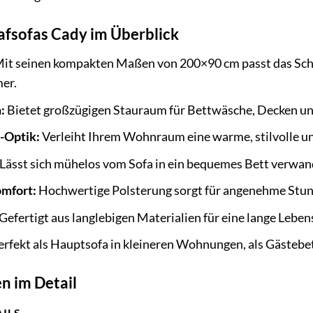
lafsofas Cady im Überblick
it seinen kompakten Maßen von 200×90 cm passt das Schlaf
er.
:
Bietet großzügigen Stauraum für Bettwäsche, Decken und
-Optik:
Verleiht Ihrem Wohnraum eine warme, stilvolle u
Lässt sich mühelos vom Sofa in ein bequemes Bett verwan
omfort:
Hochwertige Polsterung sorgt für angenehme Stund
Gefertigt aus langlebigen Materialien für eine lange Leben
rfekt als Hauptsofa in kleineren Wohnungen, als Gästebett
n im Detail
AILS