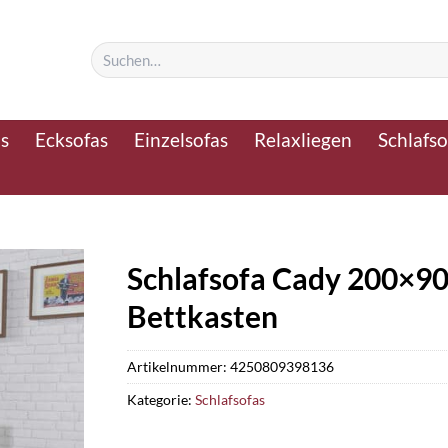
Suchen
nach:
as
Ecksofas
Einzelsofas
Relaxliegen
Schlafso
Schlafsofa Cady 200×90
Bettkasten
Artikelnummer:
4250809398136
Kategorie:
Schlafsofas