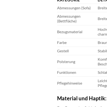
Abmessungen (Sofa)
Breit
Abmessungen
Breit
(Bettfläche)
Hochw
Bezugsmaterial
charm
Farbe
Braun
Gestell
Stabi
Komfo
Polsterung
Besch
Funktionen
Schla
Leich
Pflegehinweise
Pfleg
Material und Haptik