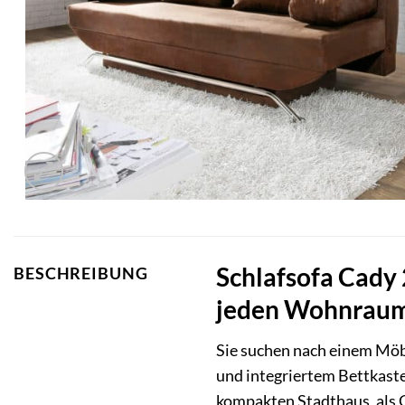
Schlafsofa Cady 
BESCHREIBUNG
jeden Wohnrau
Sie suchen nach einem Möbe
und integriertem Bettkasten
kompakten Stadthaus, als G