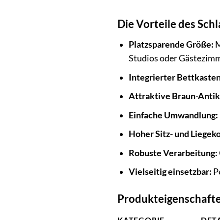
Die Vorteile des Sch
Platzsparende Größe:
M
Studios oder Gästezimm
Integrierter Bettkasten
Attraktive Braun-Antik
Einfache Umwandlung:
Hoher Sitz- und Liegek
Robuste Verarbeitung:
Vielseitig einsetzbar:
Pe
Produkteigenschafte
KATEGORIE
DET