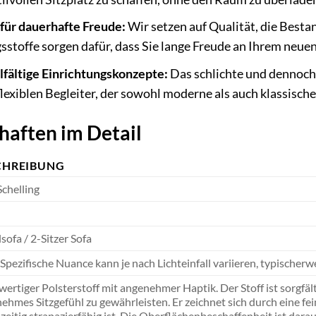
für dauerhafte Freude:
Wir setzen auf Qualität, die Besta
sstoffe sorgen dafür, dass Sie lange Freude an Ihrem neu
elfältige Einrichtungskonzepte:
Das schlichte und dennoch
flexiblen Begleiter, der sowohl moderne als auch klassisc
haften im Detail
CHREIBUNG
chelling
sofa / 2-Sitzer Sofa
(Spezifische Nuance kann je nach Lichteinfall variieren, typischerwei
ertiger Polsterstoff mit angenehmer Haptik. Der Stoff ist sorgfäl
ehmes Sitzgefühl zu gewährleisten. Er zeichnet sich durch eine fei
hzeitig strapazierfähig ist. Die Oberflächenbeschaffenheit ist dara