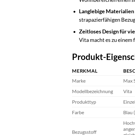
Langlebige Materialien 
strapazierfähigen Bezug
Zeitloses Design für vi
Vita macht es zu einem 
Produkt-Eigensc
MERKMAL
BES
Marke
Max S
Modellbezeichnung
Vita
Produkttyp
Einzel
Farbe
Blau 
Hochw
angen
Bezugsstoff
gleic