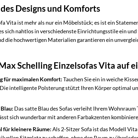
 des Designs und Komforts
a Vita ist mehr als nur ein Möbelstück; es ist ein Stateme
 es sich nahtlos in verschiedenste Einrichtungsstile ein u
nd die hochwertigen Materialien garantieren ein unvergleic
Max Schelling Einzelsofas Vita auf e
g für maximalen Komfort:
Tauchen Sie ein in weiche Kisse
ie intelligente Polsterung stützt Ihren Körper optimal und
 Blau:
Das satte Blau des Sofas verleiht Ihrem Wohnraum T
lässt sich wunderbar mit anderen Farbakzenten kombiniere
 für kleinere Räume:
Als 2-Sitzer Sofa ist das Modell Vit
lvollen Sitzplatz zu schaffen, ohne den Raum zu überlade