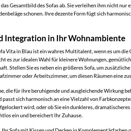
das Gesamtbild des Sofas ab. Sie verleihen ihm nicht nur e
odenbeläge schonen. Ihre dezente Form fügt sich harmonisch
nd Integration in Ihr Wohnambiente
fa Vita in Blau ist ein wahres Multitalent, wenn es um d
cht es zur idealen Wahl für kleinere Wohnungen, gemütliche
. Stellen Sie es neben ein größeres Sofa, um zusätzliche S
afzimmer oder Arbeitszimmer, um diesen Räumen eine zusät
rbe, die für ihre beruhigende und ausgleichende Wirkung b
passt sich harmonisch an eine Vielzahl von Farbkonzepten 
fgelockert wird, oder ob Sie ein dunkleres, dramatischer
ahtlos ein und bereichert Ihr Zuhause.
t, Ihr Sofa mit Kissen und Decken in Komplementärfarben 