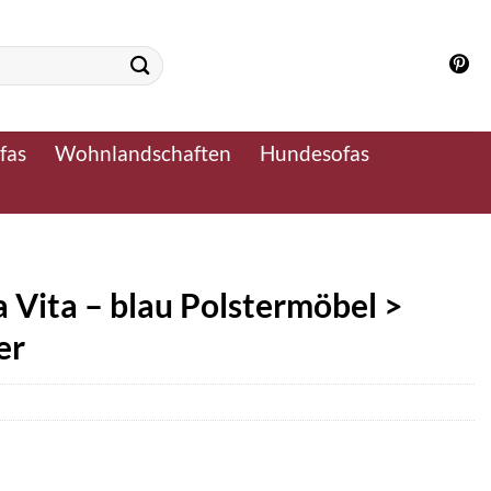
fas
Wohnlandschaften
Hundesofas
a Vita – blau Polstermöbel >
er