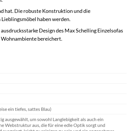
nd hat. Die robuste Konstruktion und die
en Lieblingsmöbel haben werden.
 ausdrucksstarke Design des Max Schelling Einzelsofas
he Wohnambiente bereichert.
se ein tiefes, sattes Blau)
tig ausgewählt, um sowohl Langlebigkeit als auch ein
ne Webstruktur aus, die für eine edle Optik sorgt und
uf ausgelegt, leicht zu reinigen zu sein und ein angenehmes