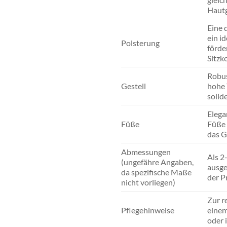
Hautg
Eine 
ein i
Polsterung
förde
Sitzk
Robus
Gestell
hohe 
solid
Elega
Füße
Füße 
das G
Abmessungen
Als 2
(ungefähre Angaben,
ausge
da spezifische Maße
der P
nicht vorliegen)
Zur r
Pflegehinweise
einem
oder 