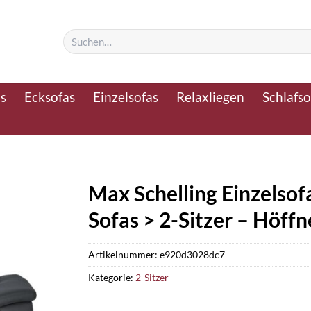
Suchen
nach:
as
Ecksofas
Einzelsofas
Relaxliegen
Schlafso
Max Schelling Einzelsof
Sofas > 2-Sitzer – Höffn
Artikelnummer:
e920d3028dc7
Kategorie:
2-Sitzer