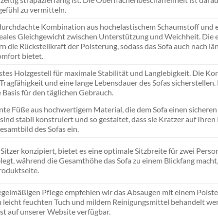
efühl zu vermitteln.
durchdachte Kombination aus hochelastischem Schaumstoff und ei
deales Gleichgewicht zwischen Unterstützung und Weichheit. Die e
rn die Rückstellkraft der Polsterung, sodass das Sofa auch nach 
omfort bietet.
tes Holzgestell für maximale Stabilität und Langlebigkeit. Die Ko
Tragfähigkeit und eine lange Lebensdauer des Sofas sicherstellen.
e Basis für den täglichen Gebrauch.
nte Füße aus hochwertigem Material, die dem Sofa einen sicheren 
sind stabil konstruiert und so gestaltet, dass sie Kratzer auf Ihr
esamtbild des Sofas ein.
-Sitzer konzipiert, bietet es eine optimale Sitzbreite für zwei Per
legt, während die Gesamthöhe das Sofa zu einem Blickfang macht,
roduktseite.
egelmäßigen Pflege empfehlen wir das Absaugen mit einem Polste
 leicht feuchten Tuch und mildem Reinigungsmittel behandelt werd
ist auf unserer Website verfügbar.