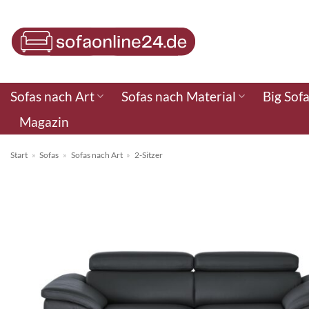
Zum
Inhalt
springen
Sofas nach Art
Sofas nach Material
Big Sof
Magazin
Start
»
Sofas
»
Sofas nach Art
»
2-Sitzer