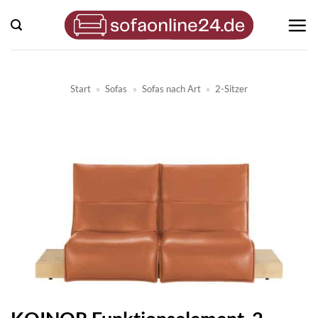
Zum
Inhalt
springen
Start
»
Sofas
»
Sofas nach Art
»
2-Sitzer