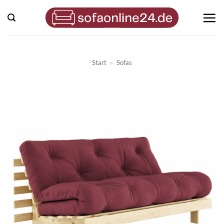
Zum
Inhalt
springen
Start
»
Sofas