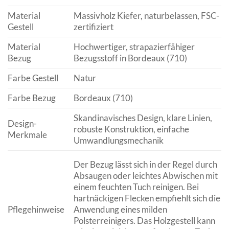
Material
Massivholz Kiefer, naturbelassen, FSC-
Gestell
zertifiziert
Material
Hochwertiger, strapazierfähiger
Bezug
Bezugsstoff in Bordeaux (710)
Farbe Gestell
Natur
Farbe Bezug
Bordeaux (710)
Skandinavisches Design, klare Linien,
Design-
robuste Konstruktion, einfache
Merkmale
Umwandlungsmechanik
Der Bezug lässt sich in der Regel durch
Absaugen oder leichtes Abwischen mit
einem feuchten Tuch reinigen. Bei
hartnäckigen Flecken empfiehlt sich die
Pflegehinweise
Anwendung eines milden
Polsterreinigers. Das Holzgestell kann