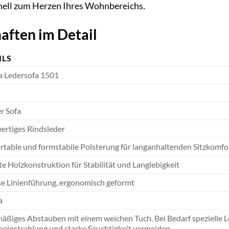
nell zum Herzen Ihres Wohnbereichs.
aften im Detail
ILS
a Ledersofa 1501
er Sofa
rtiges Rindsleder
table und formstabile Polsterung für langanhaltenden Sitzkomfo
e Holzkonstruktion für Stabilität und Langlebigkeit
se Linienführung, ergonomisch geformt
a
äßiges Abstauben mit einem weichen Tuch. Bei Bedarf spezielle 
einstrahlung und starke Feuchtigkeit vermeiden.