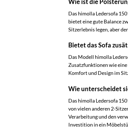
Wie ist die Polsterun
Das himolla Ledersofa 1501
bietet eine gute Balance z
Sitzerlebnis legen, aber d
Bietet das Sofa zusä
Das Modell himolla Ledersof
Zusatzfunktionen wie eine S
Komfort und Design im Sitz
Wie unterscheidet si
Das himolla Ledersofa 1501
von vielen anderen 2-Sitzer
Verarbeitung und den verwe
Investition in ein Möbelst