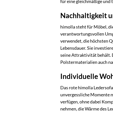
für eine gleichmäßige und 
Nachhaltigkeit u
himolla steht für Möbel, d
verantwortungsvollen Umga
verwendet, die höchsten Qu
Lebensdauer. Sie investier
seine Attraktivität behält
Polstermaterialien auch n
Individuelle Wo
Das rote himolla Ledersofa
unvergessliche Momente mit
verfügen, ohne dabei Kompr
nehmen, die Wärme des Led