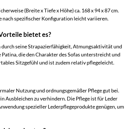
erweise (Breite x Tiefe x Höhe) ca. 168 x 94 x 87 cm.
 nach spezifischer Konfiguration leicht variieren.
orteile bietet es?
 durch seine Strapazierfähigkeit, Atmungsaktivität und
 Patina, die den Charakter des Sofas unterstreicht und
bles Sitzgefühl und ist zudem relativ pflegeleicht.
 normaler Nutzung und ordnungsgemäßer Pflege gut bei.
 Ausbleichen zu verhindern. Die Pflege ist für Leder
he Anwendung spezieller Lederpflegeprodukte genügen, um