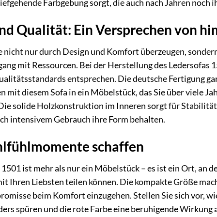
tiefgehende Farbgebung sorgt, die auch nach Jahren noch ih
nd Qualität: Ein Versprechen von hi
ie nicht nur durch Design und Komfort überzeugen, sondern
ng mit Ressourcen. Bei der Herstellung des Ledersofas 1
alitätsstandards entsprechen. Die deutsche Fertigung gar
en mit diesem Sofa in ein Möbelstück, das Sie über viele J
. Die solide Holzkonstruktion im Inneren sorgt für Stabili
ach intensivem Gebrauch ihre Form behalten.
hlfühlmomente schaffen
 1501 ist mehr als nur ein Möbelstück – es ist ein Ort, an
 Ihren Liebsten teilen können. Die kompakte Größe macht 
omisse beim Komfort einzugehen. Stellen Sie sich vor, wie
ers spüren und die rote Farbe eine beruhigende Wirkung a