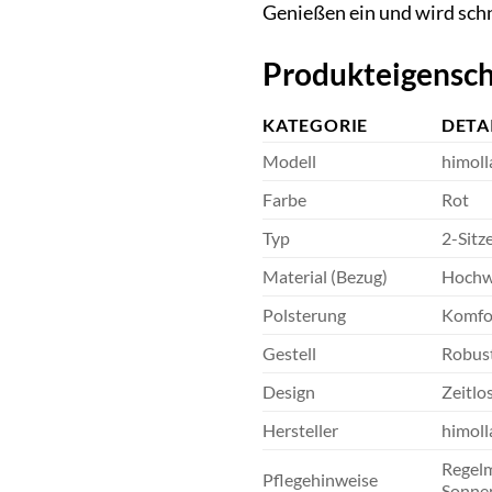
Genießen ein und wird sch
Produkteigensch
KATEGORIE
DETA
Modell
himoll
Farbe
Rot
Typ
2-Sitz
Material (Bezug)
Hochwe
Polsterung
Komfor
Gestell
Robust
Design
Zeitlo
Hersteller
himoll
Regelm
Pflegehinweise
Sonnen