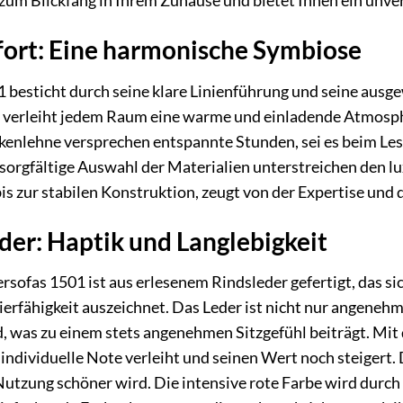
zum Blickfang in Ihrem Zuhause und bietet Ihnen ein unver
ort: Eine harmonische Symbiose
1 besticht durch seine klare Linienführung und seine aus
verleiht jedem Raum eine warme und einladende Atmosphä
enlehne versprechen entspannte Stunden, sei es beim Lese
 sorgfältige Auswahl der Materialien unterstreichen den l
s zur stabilen Konstruktion, zeugt von der Expertise und 
er: Haptik und Langlebigkeit
sofas 1501 ist aus erlesenem Rindsleder gefertigt, das sic
erfähigkeit auszeichnet. Das Leder ist nicht nur angeneh
 was zu einem stets angenehmen Sitzgefühl beiträgt. Mit d
 individuelle Note verleiht und seinen Wert noch steigert.
Nutzung schöner wird. Die intensive rote Farbe wird durch 