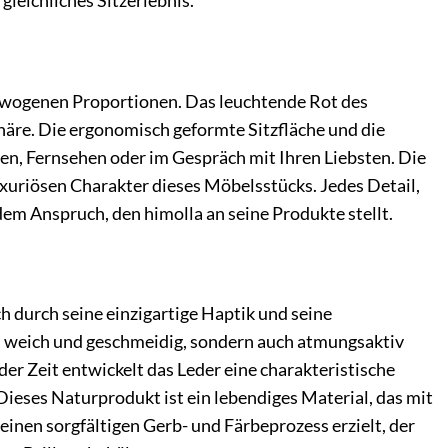
gleichliches Sitzerlebnis.
gewogenen Proportionen. Das leuchtende Rot des
re. Die ergonomisch geformte Sitzfläche und die
n, Fernsehen oder im Gespräch mit Ihren Liebsten. Die
uxuriösen Charakter dieses Möbelsstücks. Jedes Detail,
dem Anspruch, den himolla an seine Produkte stellt.
h durch seine einzigartige Haptik und seine
m weich und geschmeidig, sondern auch atmungsaktiv
er Zeit entwickelt das Leder eine charakteristische
 Dieses Naturprodukt ist ein lebendiges Material, das mit
einen sorgfältigen Gerb- und Färbeprozess erzielt, der