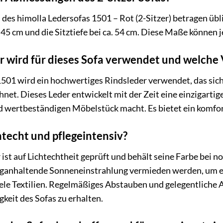
s himolla Ledersofas 1501 – Rot (2-Sitzer) betragen üblich
 45 cm und die Sitztiefe bei ca. 54 cm. Diese Maße können je
 wird für dieses Sofa verwendet und welche V
1501 wird ein hochwertiges Rindsleder verwendet, das sich
et. Dieses Leder entwickelt mit der Zeit eine einzigartige
d wertbeständigen Möbelstück macht. Es bietet ein komforta
chtecht und pflegeintensiv?
ist auf Lichtechtheit geprüft und behält seine Farbe bei
nganhaltende Sonneneinstrahlung vermieden werden, um ein
 viele Textilien. Regelmäßiges Abstauben und gelegentlic
keit des Sofas zu erhalten.