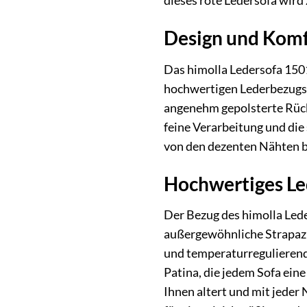
dieses rote Ledersofa wird 
Design und Komf
Das himolla Ledersofa 150
hochwertigen Lederbezugs 
angenehm gepolsterte Rück
feine Verarbeitung und die
von den dezenten Nähten bi
Hochwertiges Led
Der Bezug des himolla Leder
außergewöhnliche Strapazi
und temperaturregulierend,
Patina, die jedem Sofa eine
Ihnen altert und mit jeder 