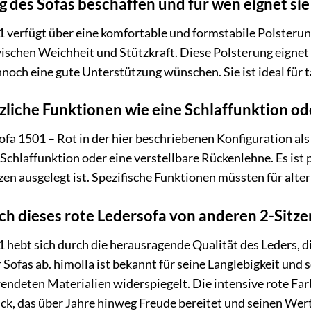
g des Sofas beschaffen und für wen eignet sie
 verfügt über eine komfortable und formstabile Polsterung,
wischen Weichheit und Stützkraft. Diese Polsterung eignet 
ennoch eine gute Unterstützung wünschen. Sie ist ideal f
tzliche Funktionen wie eine Schlaffunktion o
a 1501 – Rot in der hier beschriebenen Konfiguration als 2
chlaffunktion oder eine verstellbare Rückenlehne. Es ist p
en ausgelegt ist. Spezifische Funktionen müssten für alt
ch dieses rote Ledersofa von anderen 2-Sitze
 hebt sich durch die herausragende Qualität des Leders, d
 Sofas ab. himolla ist bekannt für seine Langlebigkeit und
ndeten Materialien widerspiegelt. Die intensive rote Farb
ück, das über Jahre hinweg Freude bereitet und seinen Wert