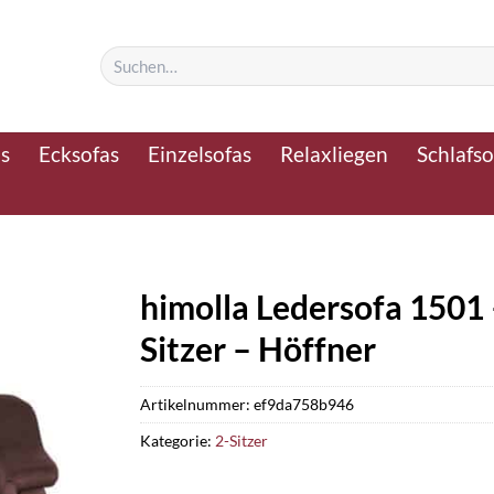
Suchen
nach:
as
Ecksofas
Einzelsofas
Relaxliegen
Schlafso
himolla Ledersofa 1501 
Sitzer – Höffner
Artikelnummer:
ef9da758b946
Kategorie:
2-Sitzer