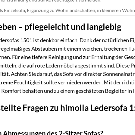
als Einzelsofa, Ergänzung zu Wohnlandschaften, in kleineren Wohnr
Leben – pflegeleicht und langlebig
edersofas 1501 ist denkbar einfach. Dank der natürlichen E
 regelmäßiges Abstauben mit einem weichen, trockenen Tu
nen. Für eine tiefere Reinigung und zur Erhaltung der Ge
mitteln, die auf rote Ledermöbel abgestimmt sind. Diese 
ität. Achten Sie darauf, das Sofa vor direkter Sonneneinst
reme Feuchtigkeit sollte vermieden werden. Mit der richti
n Komfort behalten und zu einem geschätzten Begleiter in
tellte Fragen zu himolla Ledersofa 1
n Abmessungen des 2-Sitzer Sofas?