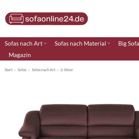
Zum
Inhalt
springen
Sofas nach Art
Sofas nach Material
Big Sof
Magazin
Start
»
Sofas
»
Sofas nach Art
»
2-Sitzer