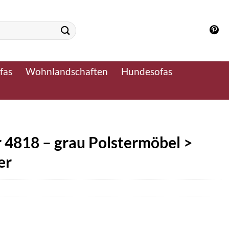
fas
Wohnlandschaften
Hundesofas
r 4818 – grau Polstermöbel >
er