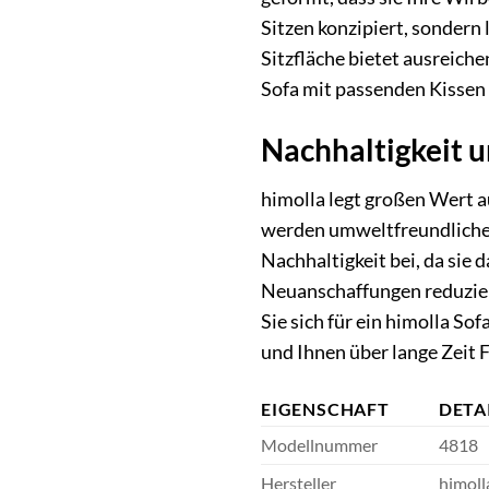
Sitzen konzipiert, sondern
Sitzfläche bietet ausreiche
Sofa mit passenden Kissen 
Nachhaltigkeit u
himolla legt großen Wert a
werden umweltfreundliche M
Nachhaltigkeit bei, da sie 
Neuanschaffungen reduzier
Sie sich für ein himolla So
und Ihnen über lange Zeit 
EIGENSCHAFT
DETA
Modellnummer
4818
Hersteller
himoll