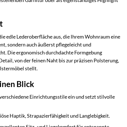
bestehenden Garnitur oder als eigenständiges Highlight
t
 die edle Lederoberfläche aus, die Ihrem Wohnraum eine
ent, sondern auch äußerst pflegeleicht und
macht. Die ergonomisch durchdachte Formgebung
tail, von der feinen Naht bis zur präzisen Polsterung,
stermöbel stellt.
inen Blick
verschiedene Einrichtungsstile ein und setzt stilvolle
öse Haptik, Strapazierfähigkeit und Langlebigkeit.
xzellenten Sitz- und Liegekomfort für entspannte