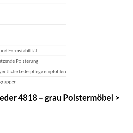
und Formstabilität
ützende Polsterung
gentliche Lederpflege empfohlen
zgruppen
Leder 4818 – grau Polstermöbel >