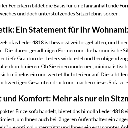
biler Federkern bildet die Basis für eine langanhaltende F
 weiches und doch unterstützendes Sitzerlebnis sorgen.
etik: Ein Statement für Ihr Wohnam
zelsofas Leder 4818 ist bewusst zeitlos gehalten, um Ihnen
 Die klaren, geradlinigen Formen und die harmonische Si
r tiefe Grauton des Leders wirkt edel und beruhigend zug
ien kombinieren. Ob Sie einen modernen, minimalistische
 sich mühelos ein und wertet Ihr Interieur auf. Die subtil
hochwertigen Gesamteindruck und machen dieses Sofa zu e
t und Komfort: Mehr als nur ein Sit
aktes Einzelsofa handelt, bietet das himolla Leder 4818 e
timiert, um Ihnen auch bei längeren Aufenthalten ein ange
elsäule optimal unterstützt und Ihnen ein entspanntes Anl