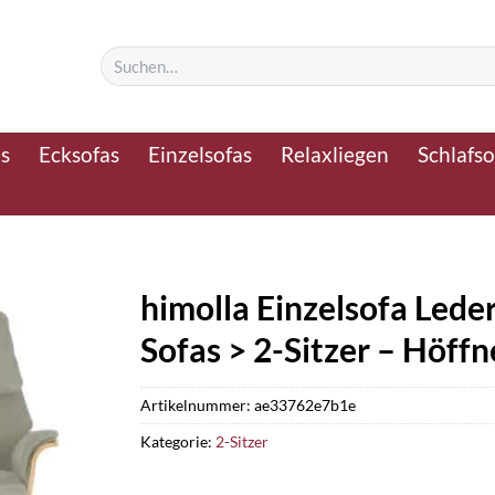
Suchen
nach:
as
Ecksofas
Einzelsofas
Relaxliegen
Schlafso
himolla Einzelsofa Lede
Sofas > 2-Sitzer – Höffn
Artikelnummer:
ae33762e7b1e
Kategorie:
2-Sitzer