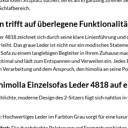
xuriösen Sitzplatz suchen, sei es als Ergänzung zu einer 
Schlafbereich.
n trifft auf überlegene Funktionalitä
er 4818 zeichnet sich durch seine klare Linienführung und
rleiht. Das graue Leder ist nicht nur ein modisches Statem
es Sofa zu einem langlebigen Begleiter in Ihrem Zuhause 
ptimal und lädt zum Entspannen und Verweilen ein. Jedes De
 Verarbeitung und dem Anspruch, den himolla an seine Pol
 himolla Einzelsofas Leder 4818 auf e
hlichte, moderne Design des 2-Sitzers fügt sich nahtlos in 
:
Hochwertiges Leder im Farbton Grau sorgt für eine luxuri
fort:
Die durchdachte Polsterung und Formgebung bieten e