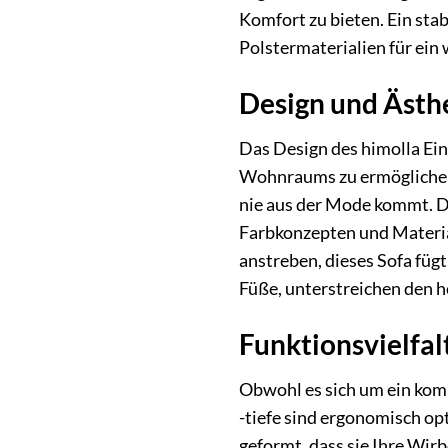
Komfort zu bieten. Ein sta
Polstermaterialien für ein
Design und Ästh
Das Design des himolla Ein
Wohnraums zu ermöglichen.
nie aus der Mode kommt. De
Farbkonzepten und Material
anstreben, dieses Sofa fügt
Füße, unterstreichen den 
Funktionsvielfal
Obwohl es sich um ein komp
-tiefe sind ergonomisch op
geformt, dass sie Ihre Wirb