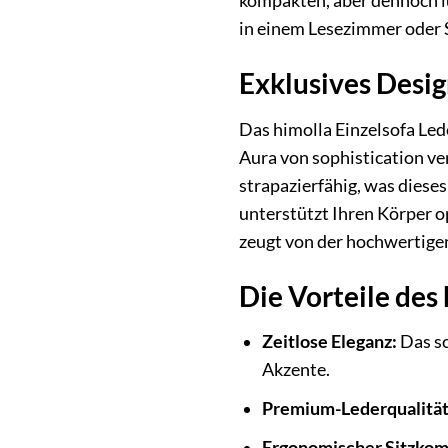
kompakten, aber dennoch lu
in einem Lesezimmer oder 
Exklusives Desig
Das himolla Einzelsofa Led
Aura von sophistication ve
strapazierfähig, was dies
unterstützt Ihren Körper o
zeugt von der hochwertigen
Die Vorteile des
Zeitlose Eleganz:
Das sc
Akzente.
Premium-Lederqualität
Ergonomischer Sitzkom