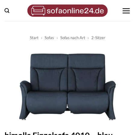
Zum
Inhalt
springen
Start
»
Sofas
»
Sofas nach Art
»
2-Sitzer