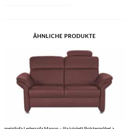
ÄHNLICHE PRODUKTE
meinSofa Ledersofa Manon – lila/violett Polstermöbel >