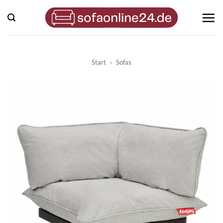
Zum
Inhalt
springen
Start
»
Sofas