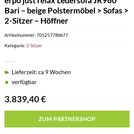
erpo just relax Ledersofa JR960
Bari – beige Polstermöbel > Sofas >
2-Sitzer – Höffner
Artikelnummer:
70525778bb77
Kategorie:
2-Sitzer
Lieferzeit: ca 9 Wochen
verfügbar
3.839,40
€
ZUM PARTNERSHOP