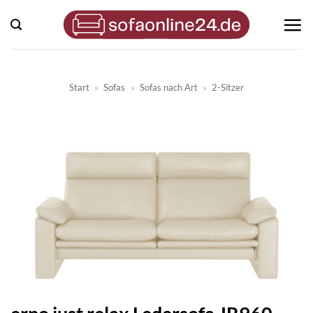
Zum
Inhalt
springen
Start
»
Sofas
»
Sofas nach Art
»
2-Sitzer