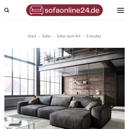
Zum
Inhalt
springen
Start
»
Sofas
»
Sofas nach Art
»
Ecksofas