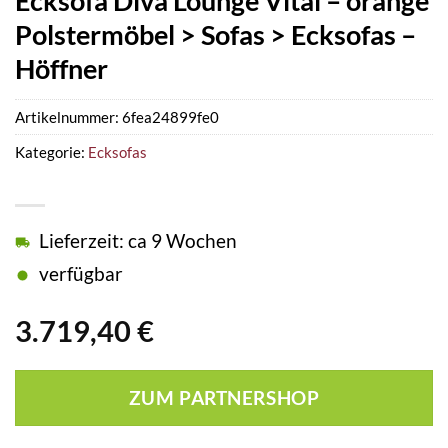
Ecksofa Diva Lounge Vital – orange
Polstermöbel > Sofas > Ecksofas –
Höffner
Artikelnummer:
6fea24899fe0
Kategorie:
Ecksofas
Lieferzeit: ca 9 Wochen
verfügbar
3.719,40
€
ZUM PARTNERSHOP