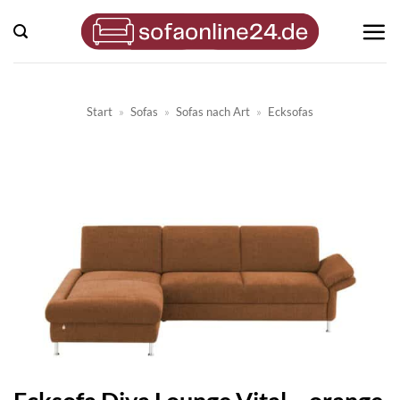
Zum
Inhalt
springen
Start
»
Sofas
»
Sofas nach Art
»
Ecksofas