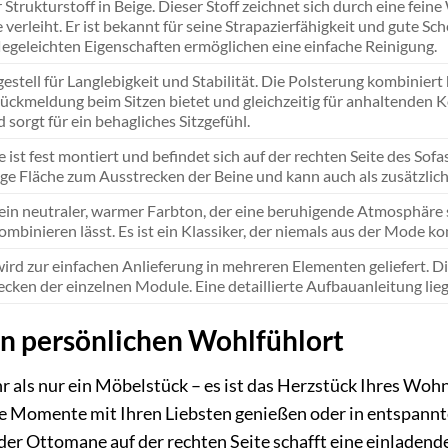
Strukturstoff in Beige. Dieser Stoff zeichnet sich durch eine fein
e verleiht. Er ist bekannt für seine Strapazierfähigkeit und gute S
legeleichten Eigenschaften ermöglichen eine einfache Reinigung.
gestell für Langlebigkeit und Stabilität. Die Polsterung kombinie
kmeldung beim Sitzen bietet und gleichzeitig für anhaltenden K
 sorgt für ein behagliches Sitzgefühl.
st fest montiert und befindet sich auf der rechten Seite des Sofas 
ge Fläche zum Ausstrecken der Beine und kann auch als zusätzlich
 ein neutraler, warmer Farbton, der eine beruhigende Atmosphäre
ombinieren lässt. Es ist ein Klassiker, der niemals aus der Mode 
ird zur einfachen Anlieferung in mehreren Elementen geliefert. Di
en der einzelnen Module. Eine detaillierte Aufbauanleitung liegt
en persönlichen Wohlfühlort
r als nur ein Möbelstück – es ist das Herzstück Ihres Woh
Momente mit Ihren Liebsten genießen oder in entspannt
er Ottomane auf der rechten Seite schafft eine einladende