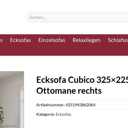
Suchen
nach:
as
Ecksofas
Einzelsofas
Relaxliegen
Schlafso
Ecksofa Cubico 325×225
Ottomane rechts
Artikelnummer:
4251943862064
Kategorie:
Ecksofas