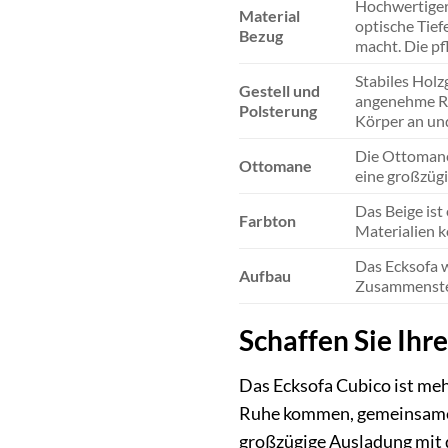
Hochwertiger 
Material
optische Tief
Bezug
macht. Die pf
Stabiles Holz
Gestell und
angenehme Rüc
Polsterung
Körper an und
Die Ottomane i
Ottomane
eine großzügi
Das Beige ist
Farbton
Materialien k
Das Ecksofa w
Aufbau
Zusammensteck
Schaffen Sie Ihr
Das Ecksofa Cubico ist meh
Ruhe kommen, gemeinsame 
großzügige Ausladung mit d