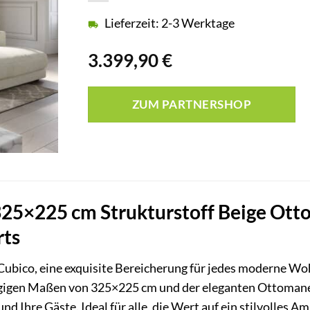
Lieferzeit: 2-3 Werktage
3.399,90
€
ZUM PARTNERSHOP
325×225 cm Strukturstoff Beige Ott
ts
Cubico, eine exquisite Bereicherung für jedes moderne Wo
ügigen Maßen von 325×225 cm und der eleganten Ottomane a
 und Ihre Gäste. Ideal für alle, die Wert auf ein stilvoll