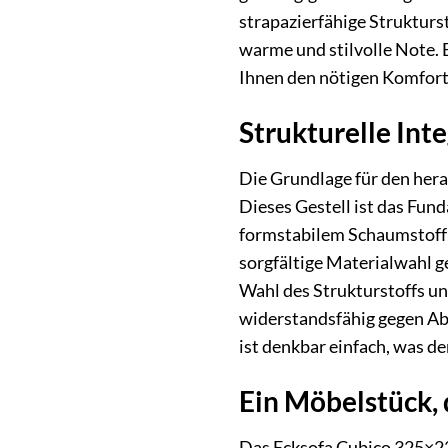
strapazierfähige Strukturs
warme und stilvolle Note. 
Ihnen den nötigen Komfort
Strukturelle Int
Die Grundlage für den hera
Dieses Gestell ist das Fu
formstabilem Schaumstoff s
sorgfältige Materialwahl g
Wahl des Strukturstoffs un
widerstandsfähig gegen Abn
ist denkbar einfach, was den
Ein Möbelstück, 
Das Ecksofa Cubico 325×225