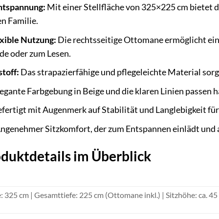
Entspannung:
Mit einer Stellfläche von 325×225 cm bietet d
en Familie.
exible Nutzung:
Die rechtsseitige Ottomane ermöglicht ein
nde oder zum Lesen.
toff:
Das strapazierfähige und pflegeleichte Material sor
egante Farbgebung in Beige und die klaren Linien passen
fertigt mit Augenmerk auf Stabilität und Langlebigkeit fü
ngenehmer Sitzkomfort, der zum Entspannen einlädt und a
duktdetails im Überblick
325 cm | Gesamttiefe: 225 cm (Ottomane inkl.) | Sitzhöhe: ca. 45 cm