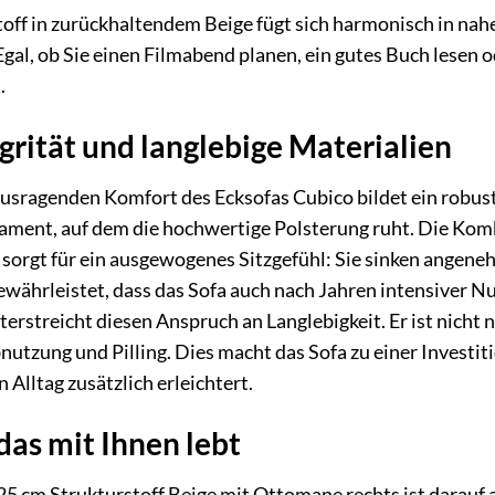
toff in zurückhaltendem Beige fügt sich harmonisch in nah
Egal, ob Sie einen Filmabend planen, ein gutes Buch lesen
.
egrität und langlebige Materialien
usragenden Komfort des Ecksofas Cubico bildet ein robustes
ndament, auf dem die hochwertige Polsterung ruht. Die Ko
orgt für ein ausgewogenes Sitzgefühl: Sie sinken angenehm
ewährleistet, dass das Sofa auch nach Jahren intensiver N
terstreicht diesen Anspruch an Langlebigkeit. Er ist nich
utzung und Pilling. Dies macht das Sofa zu einer Investit
 Alltag zusätzlich erleichtert.
das mit Ihnen lebt
 cm Strukturstoff Beige mit Ottomane rechts ist darauf a