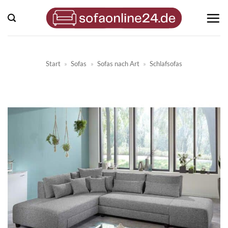
Zum
Inhalt
springen
Start
»
Sofas
»
Sofas nach Art
»
Schlafsofas