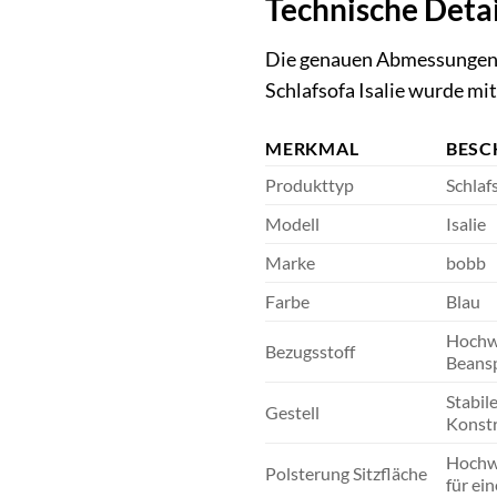
Technische Deta
Die genauen Abmessungen u
Schlafsofa Isalie wurde mit
MERKMAL
BESC
Produkttyp
Schlaf
Modell
Isalie
Marke
bobb
Farbe
Blau
Hochwe
Bezugsstoff
Beansp
Stabil
Gestell
Konstr
Hochwe
Polsterung Sitzfläche
für ei