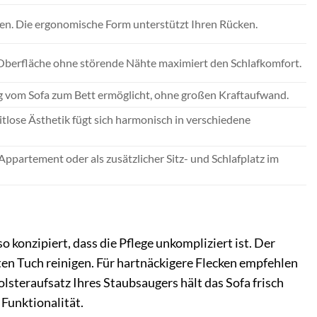
en. Die ergonomische Form unterstützt Ihren Rücken.
 Oberfläche ohne störende Nähte maximiert den Schlafkomfort.
g vom Sofa zum Bett ermöglicht, ohne großen Kraftaufwand.
tlose Ästhetik fügt sich harmonisch in verschiedene
ppartement oder als zusätzlicher Sitz- und Schlafplatz im
so konzipiert, dass die Pflege unkompliziert ist. Der
ten Tuch reinigen. Für hartnäckigere Flecken empfehlen
steraufsatz Ihres Staubsaugers hält das Sofa frisch
 Funktionalität.