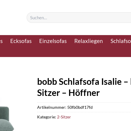
Suchen
nach:
as
Ecksofas
Einzelsofas
Relaxliegen
Schlafso
bobb Schlafsofa Isalie –
Sitzer – Höffner
Artikelnummer:
50fb0bdf17fd
Kategorie:
2-Sitzer