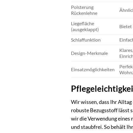
Polsterung
Ähnlic
Rückenlehne
Liegefläche
Bietet
(ausgeklappt)
Schlaffunktion
Einfac
Klares
Design-Merkmale
Einrich
Perfek
Einsatzmöglichkeiten
Wohnz
Pflegeleichtigkei
Wir wissen, dass Ihr Alltag
robuste Bezugsstoff lässt 
wir die Verwendung eines m
und staubfrei. So behält Ih