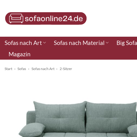
Zum
Inhalt
springen
Sofas nach Art
Sofas nach Material
Big Sof
Magazin
Start
»
Sofas
»
Sofas nach Art
»
2-Sitzer