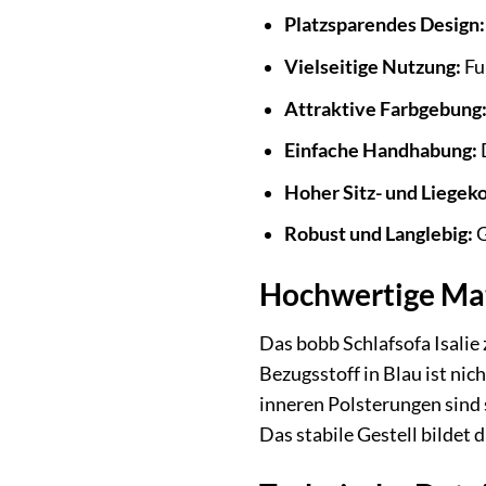
Platzsparendes Design:
Vielseitige Nutzung:
Fu
Attraktive Farbgebung
Einfache Handhabung:
D
Hoher Sitz- und Liegek
Robust und Langlebig:
G
Hochwertige Mat
Das bobb Schlafsofa Isalie
Bezugsstoff in Blau ist ni
inneren Polsterungen sind 
Das stabile Gestell bildet d