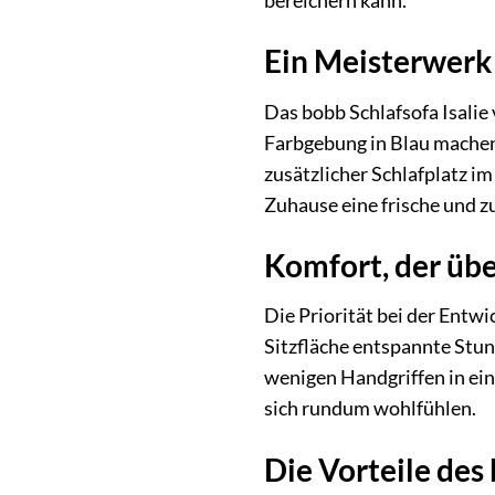
bereichern kann.
Ein Meisterwerk 
Das bobb Schlafsofa Isalie
Farbgebung in Blau machen
zusätzlicher Schlafplatz i
Zuhause eine frische und 
Komfort, der übe
Die Priorität bei der Entwi
Sitzfläche entspannte Stun
wenigen Handgriffen in ein 
sich rundum wohlfühlen.
Die Vorteile des 