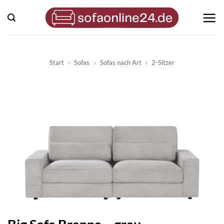
Zum
Inhalt
springen
Start
»
Sofas
»
Sofas nach Art
»
2-Sitzer