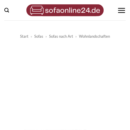
Zum
Inhalt
springen
Start
»
Sofas
»
Sofas nach Art
»
Wohnlandschaften