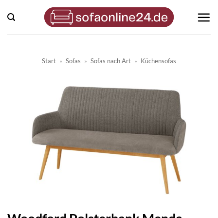
Zum
Inhalt
springen
Start
»
Sofas
»
Sofas nach Art
»
Küchensofas