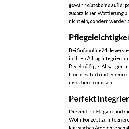
gewährleistet eine außerg
zusätzlichen Wattierung bi
nicht ein, sondern werden 
Pflegeleichtigke
Bei Sofaonline24.de versteh
in Ihren Alltag integriert 
Regelmäßiges Absaugen mit 
feuchtes Tuch mit einem mi
investieren müssen.
Perfekt integrie
Die zeitlose Eleganz und 
Wohnkonzept zu integriere
klassisches Ambiente schaf