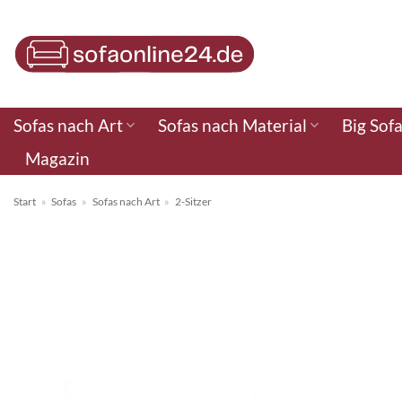
Zum
Inhalt
springen
Sofas nach Art
Sofas nach Material
Big Sof
Magazin
Start
»
Sofas
»
Sofas nach Art
»
2-Sitzer