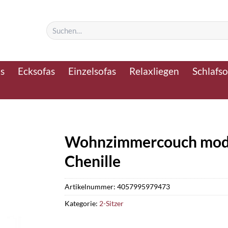
Suchen
nach:
as
Ecksofas
Einzelsofas
Relaxliegen
Schlafso
Wohnzimmercouch moder
Chenille
Artikelnummer:
4057995979473
Kategorie:
2-Sitzer