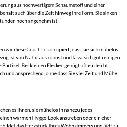
sterung aus hochwertigem Schaumstoff und einer
ehält auch über die Zeit hinweg ihre Form. Sie sinken
 Stunden noch angenehm ist.
en wir diese Couch so konzipiert, dass sie sich mühelos
zug ist von Natur aus robust und lässt sich gut reinigen.
rtikel. Bei kleinen Flecken genügt oft ein leicht
sch und ansprechend, ohne dass Sie viel Zeit und Mühe
hen es Ihnen, sie mühelos in nahezu jedes
, einen warmen Hygge-Look anstreben oder ein eher
Sie bildet das Herzstück Ihres Wohnzimmers und lädt zu