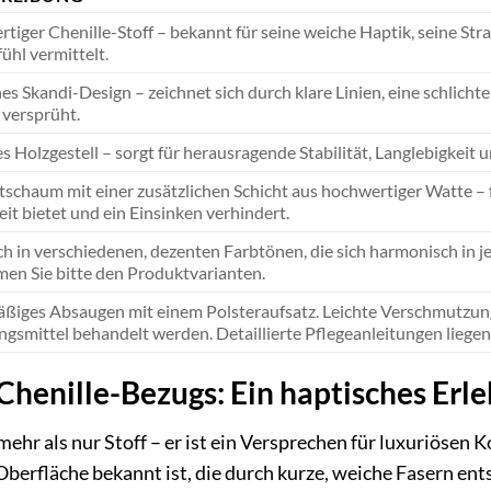
tiger Chenille-Stoff – bekannt für seine weiche Haptik, seine Str
ühl vermittelt.
s Skandi-Design – zeichnet sich durch klare Linien, eine schlichte
 versprüht.
s Holzgestell – sorgt für herausragende Stabilität, Langlebigkeit u
schaum mit einer zusätzlichen Schicht aus hochwertiger Watte – f
it bietet und ein Einsinken verhindert.
ich in verschiedenen, dezenten Farbtönen, die sich harmonisch in 
en Sie bitte den Produktvarianten.
ßiges Absaugen mit einem Polsteraufsatz. Leichte Verschmutzun
ngsmittel behandelt werden. Detaillierte Pflegeanleitungen liege
 Chenille-Bezugs: Ein haptisches Erle
mehr als nur Stoff – er ist ein Versprechen für luxuriösen K
berfläche bekannt ist, die durch kurze, weiche Fasern ents