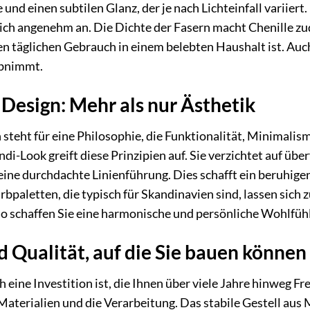
e und einen subtilen Glanz, der je nach Lichteinfall variiert
blich angenehm an. Die Dichte der Fasern macht Chenille z
n täglichen Gebrauch in einem belebten Haushalt ist. Auch 
abnimmt.
Design: Mehr als nur Ästhetik
steht für eine Philosophie, die Funktionalität, Minimalis
Look greift diese Prinzipien auf. Sie verzichtet auf überf
ine durchdachte Linienführung. Dies schafft ein beruhi
rbpaletten, die typisch für Skandinavien sind, lassen si
o schaffen Sie eine harmonische und persönliche Wohlfühloa
d Qualität, auf die Sie bauen können
 eine Investition ist, die Ihnen über viele Jahre hinweg Fr
aterialien und die Verarbeitung. Das stabile Gestell aus