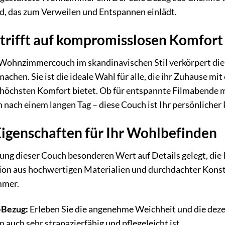
d, das zum Verweilen und Entspannen einlädt.
 trifft auf kompromisslosen Komfort
ohnzimmercouch im skandinavischen Stil verkörpert die kl
machen. Sie ist die ideale Wahl für alle, die ihr Zuhause 
 höchsten Komfort bietet. Ob für entspannte Filmabende m
 nach einem langen Tag – diese Couch ist Ihr persönlicher
igenschaften für Ihr Wohlbefinden
ung dieser Couch besonderen Wert auf Details gelegt, die
on aus hochwertigen Materialien und durchdachter Konstru
mmer.
-Bezug:
Erleben Sie die angenehme Weichheit und die dezen
n auch sehr strapazierfähig und pflegeleicht ist.