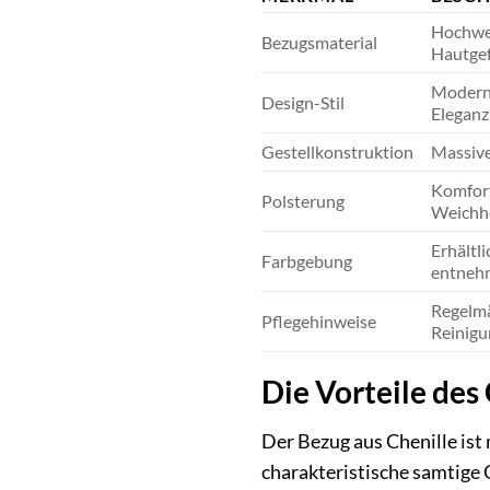
Hochwer
Bezugsmaterial
Hautgef
Moderne
Design-Stil
Eleganz
Gestellkonstruktion
Massive
Komfort
Polsterung
Weichhe
Erhältl
Farbgebung
entnehm
Regelmä
Pflegehinweise
Reinigu
Die Vorteile des
Der Bezug aus Chenille ist 
charakteristische samtige O