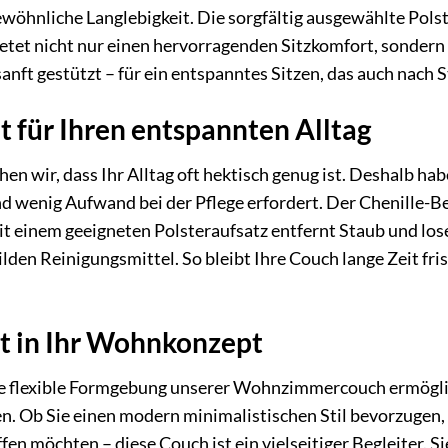
ewöhnliche Langlebigkeit. Die sorgfältig ausgewählte Pol
etet nicht nur einen hervorragenden Sitzkomfort, sondern b
sanft gestützt – für ein entspanntes Sitzen, das auch nach
it für Ihren entspannten Alltag
en wir, dass Ihr Alltag oft hektisch genug ist. Deshalb hab
und wenig Aufwand bei der Pflege erfordert. Der Chenille-Be
einem geeigneten Polsteraufsatz entfernt Staub und lose Pa
lden Reinigungsmittel. So bleibt Ihre Couch lange Zeit fri
rt in Ihr Wohnkonzept
die flexible Formgebung unserer Wohnzimmercouch ermöglic
n. Ob Sie einen modern minimalistischen Stil bevorzugen
fen möchten – diese Couch ist ein vielseitiger Begleiter. 