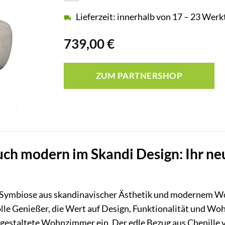
Lieferzeit: innerhalb von 17 – 23 Wer
739,00
€
ZUM PARTNERSHOP
 modern im Skandi Design: Ihr neu
te Symbiose aus skandinavischer Ästhetik und modernem 
lle Genießer, die Wert auf Design, Funktionalität und Woh
 gestaltete Wohnzimmer ein. Der edle Bezug aus Chenille ve