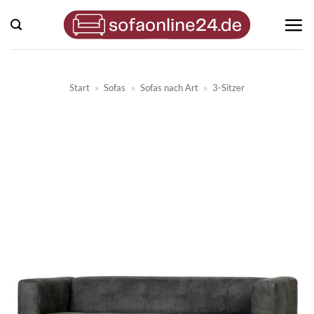
Zum
Inhalt
springen
Start
»
Sofas
»
Sofas nach Art
»
3-Sitzer