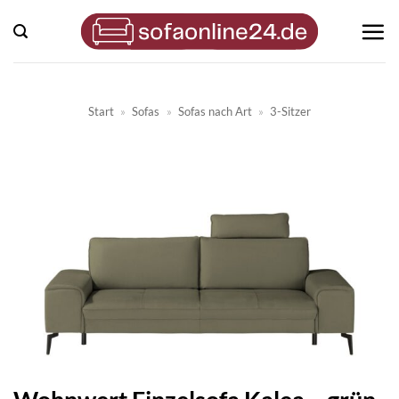
Zum
Inhalt
springen
Start
»
Sofas
»
Sofas nach Art
»
3-Sitzer