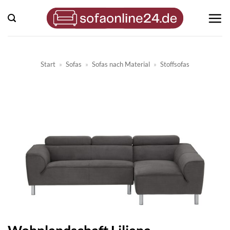
Zum
Inhalt
springen
Start
»
Sofas
»
Sofas nach Material
»
Stoffsofas