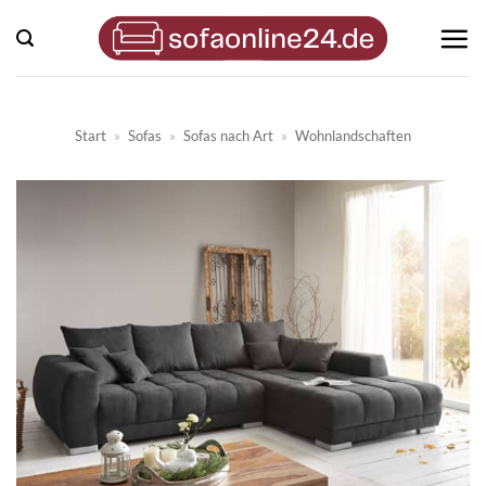
Zum
Inhalt
springen
Start
»
Sofas
»
Sofas nach Art
»
Wohnlandschaften