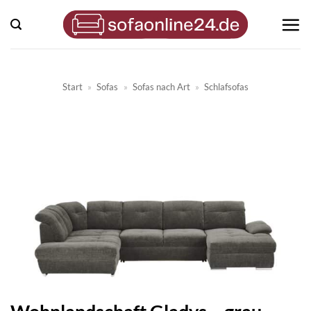
Zum
Inhalt
springen
Start
»
Sofas
»
Sofas nach Art
»
Schlafsofas