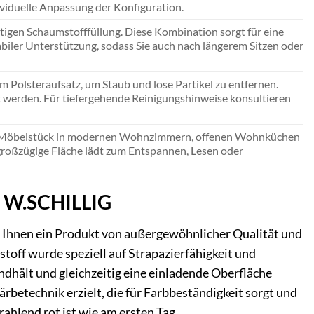
ividuelle Anpassung der Konfiguration.
tigen Schaumstofffüllung. Diese Kombination sorgt für eine
iler Unterstützung, sodass Sie auch nach längerem Sitzen oder
 Polsteraufsatz, um Staub und lose Partikel zu entfernen.
t werden. Für tiefergehende Reinigungshinweise konsultieren
les Möbelstück in modernen Wohnzimmern, offenen Wohnküchen
 großzügige Fläche lädt zum Entspannen, Lesen oder
i W.SCHILLIG
m Ihnen ein Produkt von außergewöhnlicher Qualität und
stoff wurde speziell auf Strapazierfähigkeit und
andhält und gleichzeitig eine einladende Oberfläche
Färbetechnik erzielt, die für Farbbeständigkeit sorgt und
rahlend rot ist wie am ersten Tag.