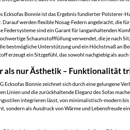
s Ecksofas Bonnie ist das Ergebnis fundierter Polsterer-H
ur. Darauf werden flexible Nosag-Federn angebracht, die fü
se Federsysteme sind ein Garant für langanhaltenden Komf
ochwertige Schaumstofffüllung verwendet, die je nach Sit
die bestmögliche Unterstützung und ein Höchstmaß an Beq
f erzeugt ein Sitzgefühl, das sowohl nachgiebig als auch f
als nur Ästhetik – Funktionalität tr
 Ecksofas Bonnie zeichnet sich durch eine gelungene Ve
aren Linien und die zurückhaltende Eleganz des Sofas mache
ngsstilen integrieren lässt, von minimalistisch-modern bis
kzent, sondern als Ausdruck von Wärme und Lebensfreude e