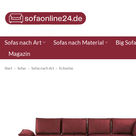
Zum
Inhalt
springen
Sofas nach Art
Sofas nach Material
Big Sof
Magazin
Start
»
Sofas
»
Sofas nach Art
»
Ecksofas