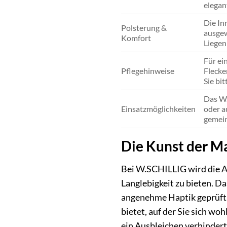
elegan
Die In
Polsterung &
ausgew
Komfort
Liegen
Für ei
Pflegehinweise
Flecke
Sie bit
Das W.
Einsatzmöglichkeiten
oder a
gemein
Die Kunst der M
Bei W.SCHILLIG wird die A
Langlebigkeit zu bieten. D
angenehme Haptik geprüft. E
bietet, auf der Sie sich wo
ein Ausbleichen verhindert.