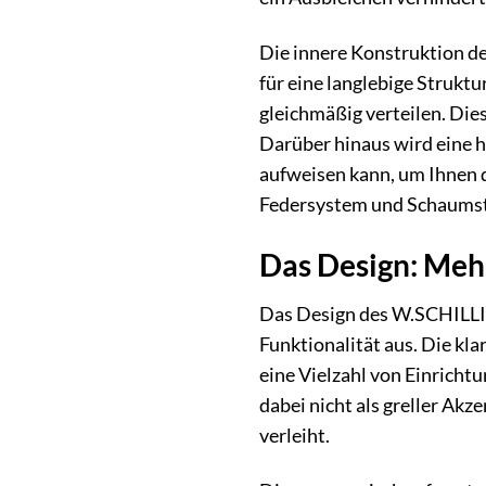
Die innere Konstruktion de
für eine langlebige Strukt
gleichmäßig verteilen. Die
Darüber hinaus wird eine h
aufweisen kann, um Ihnen 
Federsystem und Schaumstof
Das Design: Mehr 
Das Design des W.SCHILLIG
Funktionalität aus. Die kl
eine Vielzahl von Einrichtu
dabei nicht als greller A
verleiht.