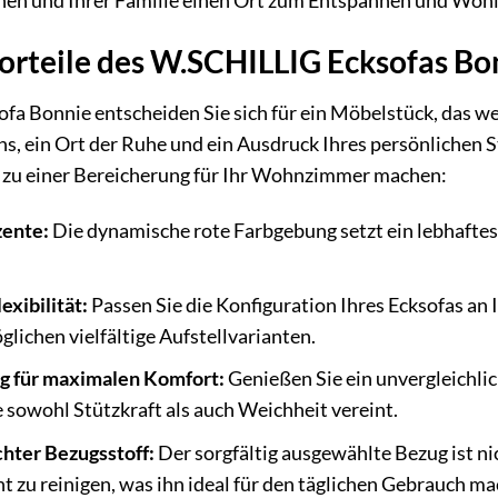
hnen und Ihrer Familie einen Ort zum Entspannen und Wohl
Vorteile des W.SCHILLIG Ecksofas Bo
Bonnie entscheiden Sie sich für ein Möbelstück, das weit m
, ein Ort der Ruhe und ein Ausdruck Ihres persönlichen Sti
 zu einer Bereicherung für Ihr Wohnzimmer machen:
zente:
Die dynamische rote Farbgebung setzt ein lebhafte
exibilität:
Passen Sie die Konfiguration Ihres Ecksofas an 
ichen vielfältige Aufstellvarianten.
g für maximalen Komfort:
Genießen Sie ein unvergleichlic
e sowohl Stützkraft als auch Weichheit vereint.
chter Bezugsstoff:
Der sorgfältig ausgewählte Bezug ist n
ht zu reinigen, was ihn ideal für den täglichen Gebrauch ma