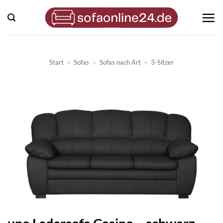
Zum
Inhalt
springen
Start
»
Sofas
»
Sofas nach Art
»
3-Sitzer