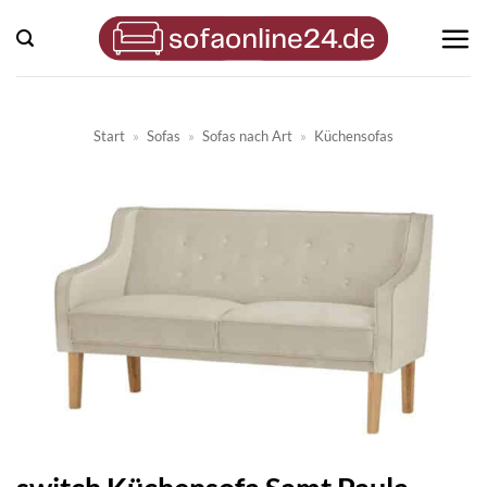
Zum
Inhalt
springen
Start
»
Sofas
»
Sofas nach Art
»
Küchensofas