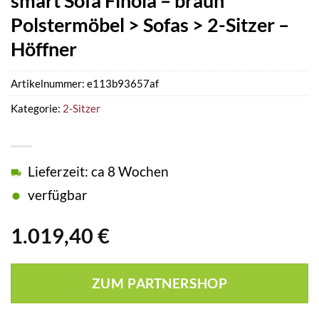
smart Sofa Finola – braun
Polstermöbel > Sofas > 2-Sitzer –
Höffner
Artikelnummer:
e113b93657af
Kategorie:
2-Sitzer
Lieferzeit: ca 8 Wochen
verfügbar
1.019,40
€
ZUM PARTNERSHOP