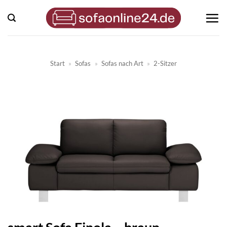
Zum
Inhalt
springen
Start
»
Sofas
»
Sofas nach Art
»
2-Sitzer