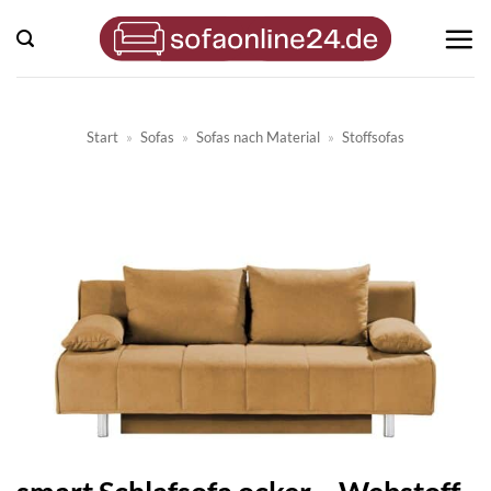
Zum
Inhalt
springen
Start
»
Sofas
»
Sofas nach Material
»
Stoffsofas