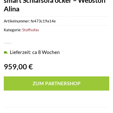
smart Schlafsofa ocker – Webstoff
Alina
Artikelnummer:
fe473c19a14e
Kategorie:
Stoffsofas
Lieferzeit: ca 8 Wochen
959,00
€
ZUM PARTNERSHOP