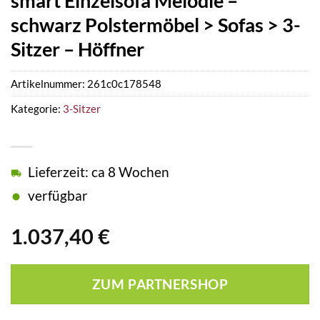
smart Einzelsofa Melodie –
schwarz Polstermöbel > Sofas > 3-
Sitzer – Höffner
Artikelnummer:
261c0c178548
Kategorie:
3-Sitzer
Lieferzeit: ca 8 Wochen
verfügbar
1.037,40
€
ZUM PARTNERSHOP