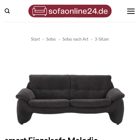
Zum
Inhalt
springen
Start
»
Sofas
»
Sofas nach Art
»
3-Sitzer