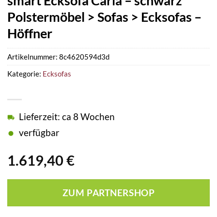
smart Ecksofa Carla – schwarz
Polstermöbel > Sofas > Ecksofas –
Höffner
Artikelnummer:
8c4620594d3d
Kategorie:
Ecksofas
Lieferzeit: ca 8 Wochen
verfügbar
1.619,40
€
ZUM PARTNERSHOP