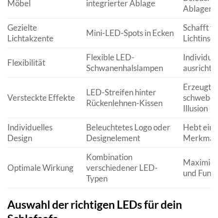
Möbel
integrierter Ablage
Ablagen
Gezielte
Schafft f
Mini-LED-Spots in Ecken
Lichtakzente
Lichtinsel
Flexible LED-
Individuel
Flexibilität
Schwanenhalslampen
ausrichtb
Erzeugt
LED-Streifen hinter
Versteckte Effekte
schwebe
Rückenlehnen-Kissen
Illusion
Individuelles
Beleuchtetes Logo oder
Hebt einz
Design
Designelement
Merkmale
Kombination
Maximiert
Optimale Wirkung
verschiedener LED-
und Funkt
Typen
Auswahl der richtigen LEDs für dein