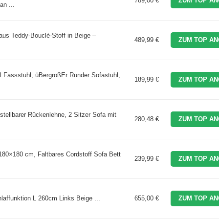
789,00 €
ZUM TOP AN
n ...
aus Teddy-Bouclé-Stoff in Beige –
489,99 €
ZUM TOP AN
 Fassstuhl, üBergroßEr Runder Sofastuhl,
189,99 €
ZUM TOP AN
ellbarer Rückenlehne, 2 Sitzer Sofa mit
280,48 €
ZUM TOP AN
180×180 cm, Faltbares Cordstoff Sofa Bett
239,99 €
ZUM TOP AN
ffunktion L 260cm Links Beige ...
655,00 €
ZUM TOP AN