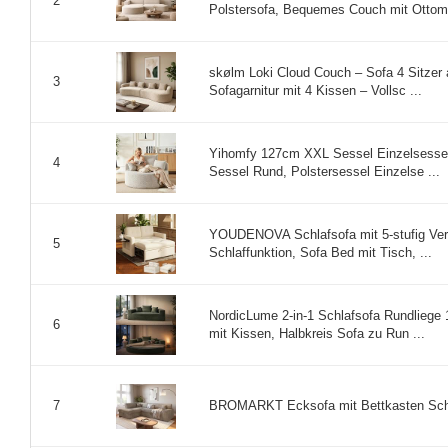
2
Polstersofa, Bequemes Couch mit Ottoma
skølm Loki Cloud Couch – Sofa 4 Sitzer 
3
Sofagarnitur mit 4 Kissen – Vollsc ...
Yihomfy 127cm XXL Sessel Einzelsessel
4
Sessel Rund, Polstersessel Einzelse ...
YOUDENOVA Schlafsofa mit 5-stufig Verst
5
Schlaffunktion, Sofa Bed mit Tisch, ...
NordicLume 2-in-1 Schlafsofa Rundliege 
6
mit Kissen, Halbkreis Sofa zu Run ...
BROMARKT Ecksofa mit Bettkasten Schla
7