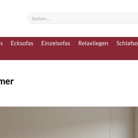
Suchen
nach:
as
Ecksofas
Einzelsofas
Relaxliegen
Schlafso
mmer