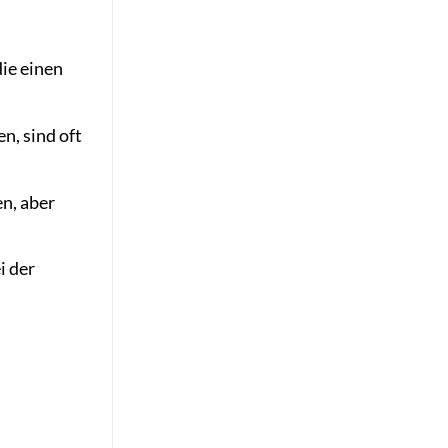
die einen
n, sind oft
n, aber
i der