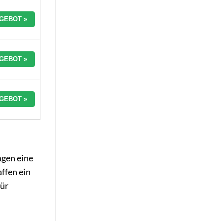
GEBOT »
GEBOT »
GEBOT »
ngen eine
ffen ein
für