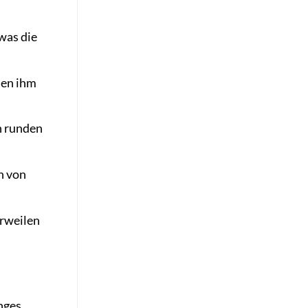
was die
hen ihm
n runden
h von
erweilen
nges,