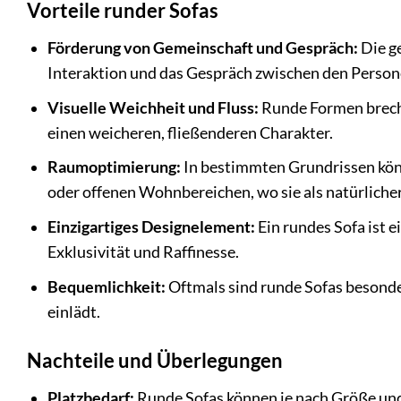
Vorteile runder Sofas
Förderung von Gemeinschaft und Gespräch:
Die g
Interaktion und das Gespräch zwischen den Persone
Visuelle Weichheit und Fluss:
Runde Formen breche
einen weicheren, fließenderen Charakter.
Raumoptimierung:
In bestimmten Grundrissen könne
oder offenen Wohnbereichen, wo sie als natürliche
Einzigartiges Designelement:
Ein rundes Sofa ist 
Exklusivität und Raffinesse.
Bequemlichkeit:
Oftmals sind runde Sofas besonde
einlädt.
Nachteile und Überlegungen
Platzbedarf:
Runde Sofas können je nach Größe und 