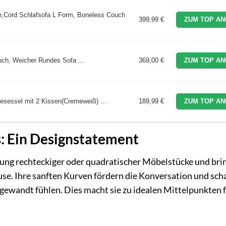
,Cord Schlafsofa L Form, Boneless Couch
399,99 €
ZUM TOP AN
uch, Weicher Rundes Sofa ...
369,00 €
ZUM TOP AN
esessel mit 2 Kissen(Cremeweiß) ...
189,99 €
ZUM TOP AN
s: Ein Designstatement
rung rechteckiger oder quadratischer Möbelstücke und bri
e. Ihre sanften Kurven fördern die Konversation und scha
zugewandt fühlen. Dies macht sie zu idealen Mittelpunkten 