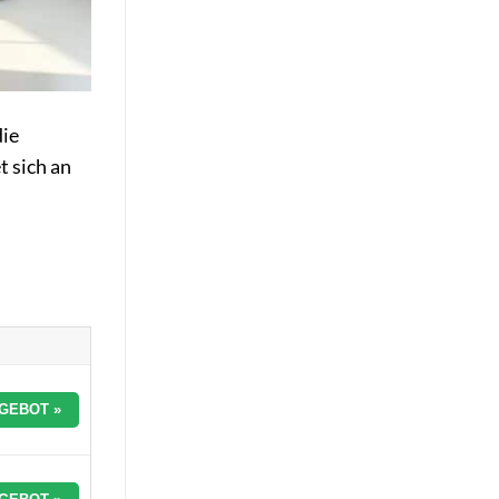
die
t sich an
GEBOT »