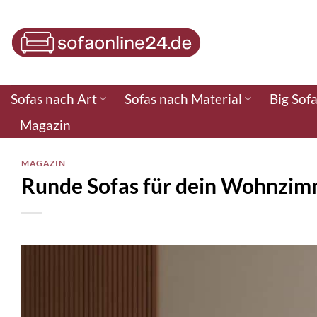
Zum
Inhalt
springen
Sofas nach Art
Sofas nach Material
Big Sof
Magazin
MAGAZIN
Runde Sofas für dein Wohnzi