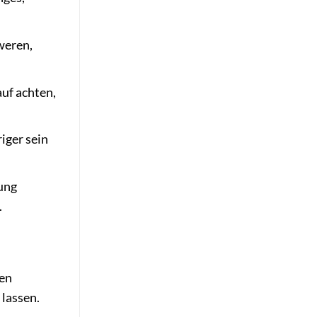
weren,
uf achten,
iger sein
ung
.
den
lassen.