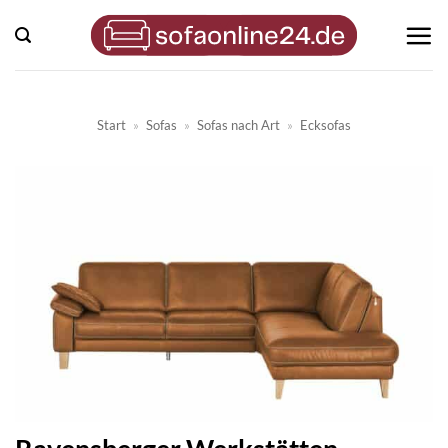
Zum
Inhalt
springen
Start
»
Sofas
»
Sofas nach Art
»
Ecksofas