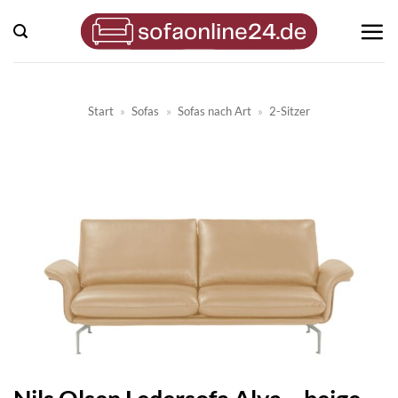
Zum
Inhalt
springen
Start
»
Sofas
»
Sofas nach Art
»
2-Sitzer