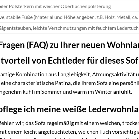
iler Polsterkern mit weicher Oberflächenpolsterung
e, stabile Füße (Material und Höhe angeben, z.B. Holz, Metall, ca
ig entstauben, leichte Verschmutzungen mit feuchtem Ledertuch,
 Fragen (FAQ) zu Ihrer neuen Wohnl
tvorteil von Echtleder für dieses So
gartige Kombination aus Langlebigkeit, Atmungsaktivität un
 eine charakteristische Patina, die Ihrem Sofa eine persönl
h angenehm kühl im Sommer und warm im Winter anfühlt.
 pflege ich meine weiße Lederwohnl
pfehlen wir, das Sofa regelmäßig mit einem weichen, trock
t einem leicht angefeuchteten, weichen Tuch vorsichtig a