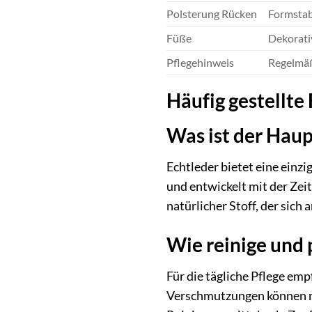
Polsterung Rücken
Formstab
Füße
Dekorativ
Pflegehinweis
Regelmäß
Häufig gestellte
Was ist der Haup
Echtleder bietet eine einzi
und entwickelt mit der Zeit
natürlicher Stoff, der sic
Wie reinige und
Für die tägliche Pflege em
Verschmutzungen können mi