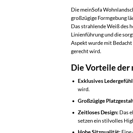
Die meinSofa Wohnlandschaf
großzügige Formgebung lädt
Das strahlende Weiß des ho
Linienführung und die sorg
Aspekt wurde mit Bedacht 
gerecht wird.
Die Vorteile der
Exklusives Ledergefühl
wird.
Großzügige Platzgestal
Zeitloses Design:
Das el
setzen ein stilvolles Hig
Hohe Sitzqualität:
Eine 