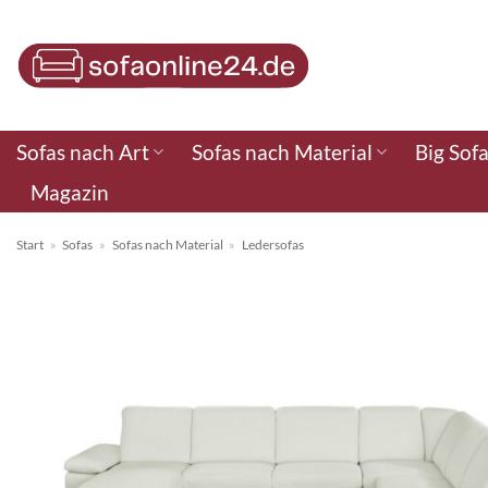
Zum
Inhalt
springen
Sofas nach Art
Sofas nach Material
Big Sof
Magazin
Start
»
Sofas
»
Sofas nach Material
»
Ledersofas