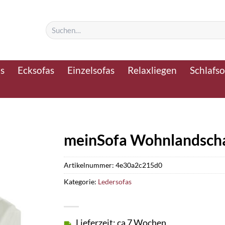
Suchen
nach:
as
Ecksofas
Einzelsofas
Relaxliegen
Schlafso
meinSofa Wohnlandschaf
Artikelnummer:
4e30a2c215d0
Kategorie:
Ledersofas
Lieferzeit: ca 7 Wochen