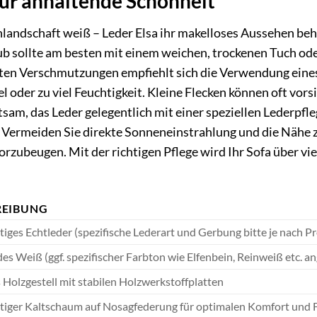
für anhaltende Schönheit
andschaft weiß – Leder Elsa ihr makelloses Aussehen behä
ub sollte am besten mit einem weichen, trockenen Tuch od
hten Verschmutzungen empfiehlt sich die Verwendung eine
l oder zu viel Feuchtigkeit. Kleine Flecken können oft vor
tsam, das Leder gelegentlich mit einer speziellen Lederpf
 Vermeiden Sie direkte Sonneneinstrahlung und die Nähe
rzubeugen. Mit der richtigen Pflege wird Ihr Sofa über v
REIBUNG
ges Echtleder (spezifische Lederart und Gerbung bitte je nach Pro
es Weiß (ggf. spezifischer Farbton wie Elfenbein, Reinweiß etc. a
 Holzgestell mit stabilen Holzwerkstoffplatten
iger Kaltschaum auf Nosagfederung für optimalen Komfort und F