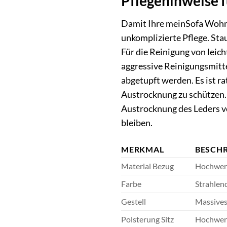
Pflegehinweise 
Damit Ihre meinSofa Wohnl
unkomplizierte Pflege. Sta
Für die Reinigung von leic
aggressive Reinigungsmitte
abgetupft werden. Es ist ra
Austrocknung zu schützen.
Austrocknung des Leders vo
bleiben.
MERKMAL
BESCH
Material Bezug
Hochwerti
Farbe
Strahlend
Gestell
Massives
Polsterung Sitz
Hochwert