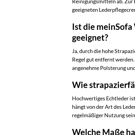
Reinigungsmitteln ab. Zur 
geeigneten Lederpflegecr
Ist die meinSofa
geeignet?
Ja, durch die hohe Strapaz
Regel gut entfernt werden. 
angenehme Polsterung und 
Wie strapazierfä
Hochwertiges Echtleder ist
hängt von der Art des Lede
regelmäßiger Nutzung sein
Welche Maße hat 