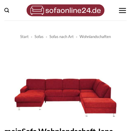
Zum
Inhalt
springen
Start
»
Sofas
»
Sofas nach Art
»
Wohnlandschaften