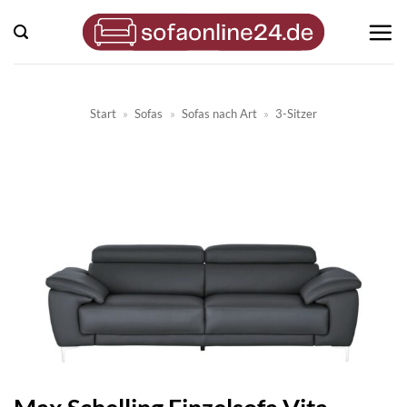
Zum
Inhalt
springen
Start
»
Sofas
»
Sofas nach Art
»
3-Sitzer