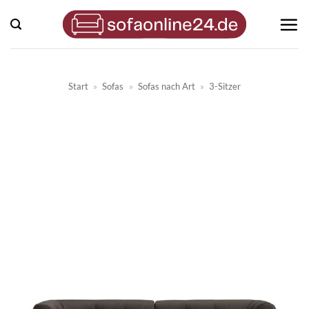
Zum
Inhalt
springen
Start
»
Sofas
»
Sofas nach Art
»
3-Sitzer