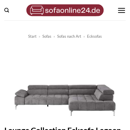
Zum
Inhalt
springen
Start
»
Sofas
»
Sofas nach Art
»
Ecksofas