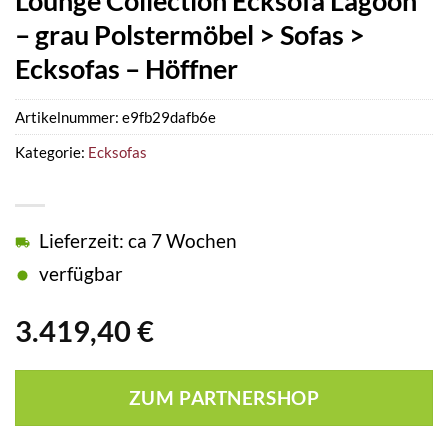
Lounge Collection Ecksofa Lagoon
– grau Polstermöbel > Sofas >
Ecksofas – Höffner
Artikelnummer:
e9fb29dafb6e
Kategorie:
Ecksofas
Lieferzeit: ca 7 Wochen
verfügbar
3.419,40
€
ZUM PARTNERSHOP